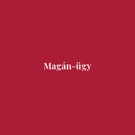
Ízek és Kincsek
Magán-ügy