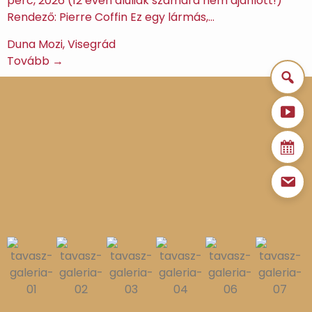
perc, 2026 (12 éven aluliak számára nem ajánlott!)
Rendező: Pierre Coffin Ez egy lármás,…
Duna Mozi, Visegrád
Tovább →