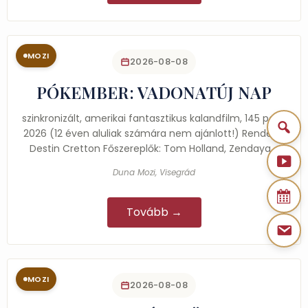
MOZI
2026-08-08
PÓKEMBER: VADONATÚJ NAP
szinkronizált, amerikai fantasztikus kalandfilm, 145 perc,
2026 (12 éven aluliak számára nem ajánlott!) Rendező:
Destin Cretton Főszereplők: Tom Holland, Zendaya,…
Duna Mozi, Visegrád
Tovább →
MOZI
2026-08-08