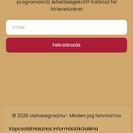
programokról, lehetőségekről? Iratkozz fel
hírlevelünkre!
Feliratkozás
© 2026 visitvisegrad.hu– Minden jog fenntartva
Slovak
German
Kapcsolat
Hasznos információk
Galéria