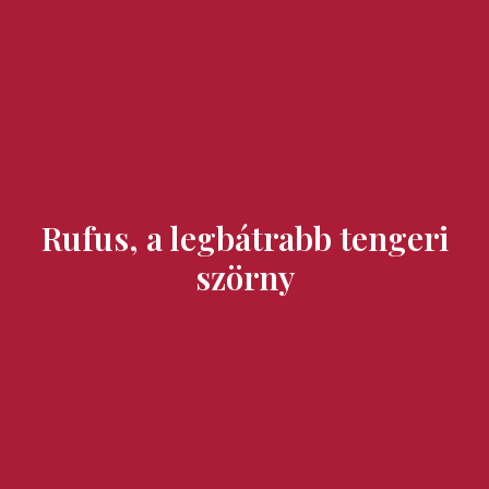
Ízek és Kincsek
Rufus, a legbátrabb tengeri
szörny