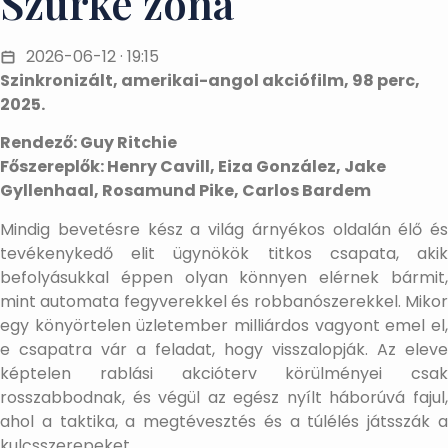
Szürke zóna
2026-06-12 · 19:15
Szinkronizált, amerikai-angol akciófilm, 98 perc,
2025.
Rendező: Guy Ritchie
Főszereplők: Henry Cavill, Eiza González, Jake
Gyllenhaal, Rosamund Pike, Carlos Bardem
Mindig bevetésre kész a világ árnyékos oldalán élő és
tevékenykedő elit ügynökök titkos csapata, akik
befolyásukkal éppen olyan könnyen elérnek bármit,
mint automata fegyverekkel és robbanószerekkel. Mikor
egy könyörtelen üzletember milliárdos vagyont emel el,
e csapatra vár a feladat, hogy visszalopják. Az eleve
képtelen rablási akcióterv körülményei csak
rosszabbodnak, és végül az egész nyílt háborúvá fajul,
ahol a taktika, a megtévesztés és a túlélés játsszák a
kulcsszerepeket.