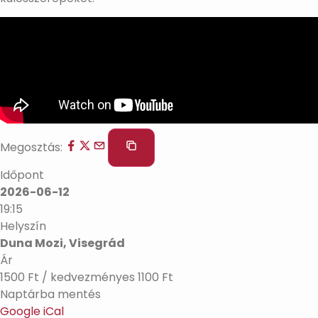
Megosztás:
Időpont
2026-06-12
19:15
Helyszín
Duna Mozi, Visegrád
Ár
1500 Ft / kedvezményes 1100 Ft
Naptárba mentés
Google
iCal