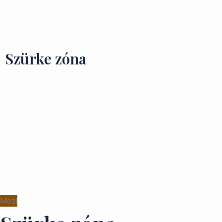
Ízek és Kincsek
Szürke zóna
Mozi