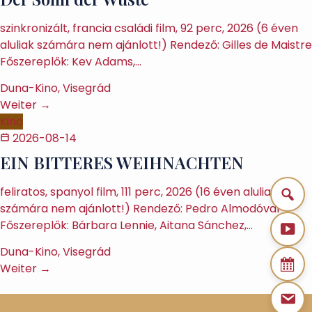
szinkronizált, francia családi film, 92 perc, 2026 (6 éven
aluliak számára nem ajánlott!) Rendező: Gilles de Maistre
Főszereplők: Kev Adams,…
Duna-Kino, Visegrád
Weiter →
Kino
2026-08-14
EIN BITTERES WEIHNACHTEN
feliratos, spanyol film, 111 perc, 2026 (16 éven aluliak
számára nem ajánlott!) Rendező: Pedro Almodóvar
Főszereplők: Bárbara Lennie, Aitana Sánchez,…
Duna-Kino, Visegrád
Weiter →