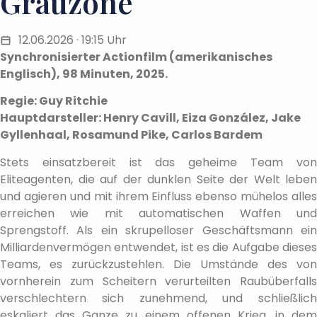
Grauzone
12.06.2026 · 19:15 Uhr
Synchronisierter Actionfilm (amerikanisches
Englisch), 98 Minuten, 2025.
Regie: Guy Ritchie
Hauptdarsteller: Henry Cavill, Eiza González, Jake
Gyllenhaal, Rosamund Pike, Carlos Bardem
Stets einsatzbereit ist das geheime Team von
Eliteagenten, die auf der dunklen Seite der Welt leben
und agieren und mit ihrem Einfluss ebenso mühelos alles
erreichen wie mit automatischen Waffen und
Sprengstoff. Als ein skrupelloser Geschäftsmann ein
Milliardenvermögen entwendet, ist es die Aufgabe dieses
Teams, es zurückzustehlen. Die Umstände des von
vornherein zum Scheitern verurteilten Raubüberfalls
verschlechtern sich zunehmend, und schließlich
eskaliert das Ganze zu einem offenen Krieg, in dem