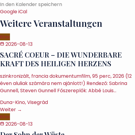
In den Kalender speichern
Google
iCal
Weitere Veranstaltungen
Kino
2026-08-13
SACRÉ COEUR – DIE WUNDERBARE
KRAFT DES HEILIGEN HERZENS
szinkronizált, francia dokumentumfilm, 95 perc, 2026 (12
éven aluliak számára nem ajánlott!) Rendező: Sabrina
Gunnell, Steven Gunnell Főszereplők: Abbé Louis…
Duna-Kino, Visegrád
Weiter →
Kino
2026-08-13
Der Sohn der Wüste