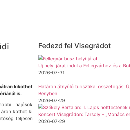
ádi
Fedezd fel Visegrádot
Új helyi járat indul a Fellegvárhoz és a B
2026-07-31
bátran kiköthet
Határon átnyúló turisztikai összefogás: 
ériánál is.
Bényben
2026-07-29
hobbi hajósok
 áron köthet ki
Koncert Visegrádon: Tarsoly – „Mohács e
etőség teljesen
2026-07-29