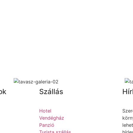
ok
Szállás
Hír
Hotel
Szer
Vendégház
körn
Panzió
lehe
Turista szállás
hírle