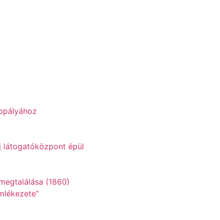
obpályához
Új látogatóközpont épül
mlékezete”