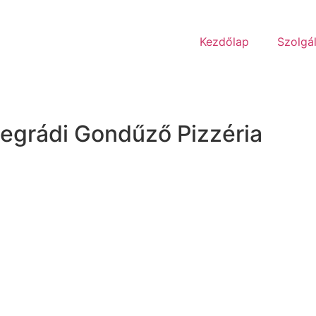
Kezdőlap
Szolgá
isegrádi Gondűző Pizzéria