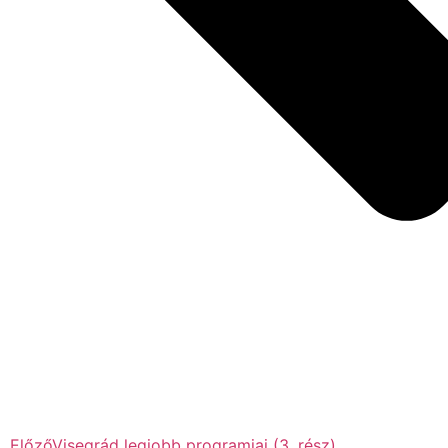
Előző
Visegrád legjobb programjai (3. rész)