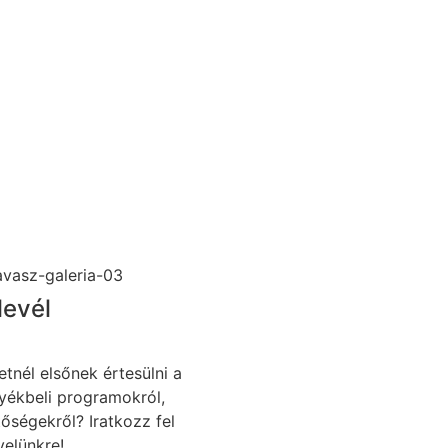
levél
etnél elsőnek értesülni a
yékbeli programokról,
tőségekről? Iratkozz fel
velünkre!