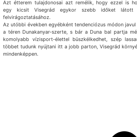
Azt étterem tulajdonosai azt remélik, hogy ezzel is ho
egy kicsit Visegrád egykor szebb időket látott 
felvirágoztatásához.
Az utóbbi években egyébként tendenciózus módon javul 
a téren Dunakanyar-szerte, s bár a Duna bal partja mé
komolyabb vízisport-élettel büszkélkedhet, szép lass
többet tudunk nyújtani itt a jobb parton, Visegrád körny
mindenképpen.