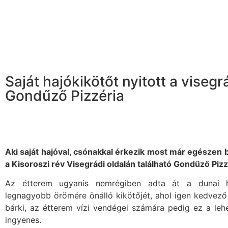
Saját hajókikötőt nyitott a visegr
Gondűző Pizzéria
Aki saját hajóval, csónakkal érkezik most már egészen 
a Kisoroszi rév Visegrádi oldalán található Gondűző Pizz
Az étterem ugyanis nemrégiben adta át a dunai 
legnagyobb örömére önálló kikötőjét, ahol igen kedvező
bárki, az étterem vízi vendégei számára pedig ez a leh
ingyenes.