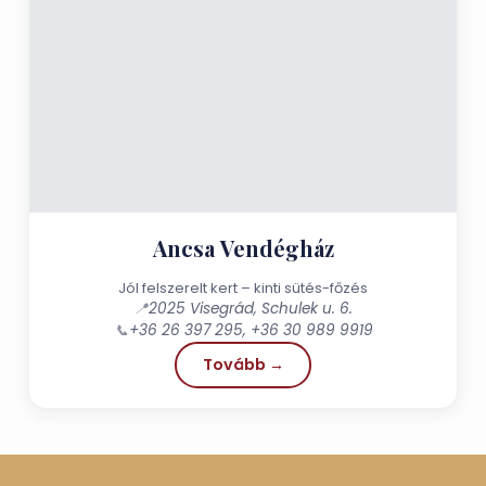
Ancsa Vendégház
Jól felszerelt kert – kinti sütés-főzés
📍
2025 Visegrád, Schulek u. 6.
📞
+36 26 397 295, +36 30 989 9919
Tovább →