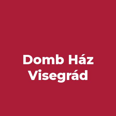
Ízek és Kincsek
Domb Ház
Visegrád