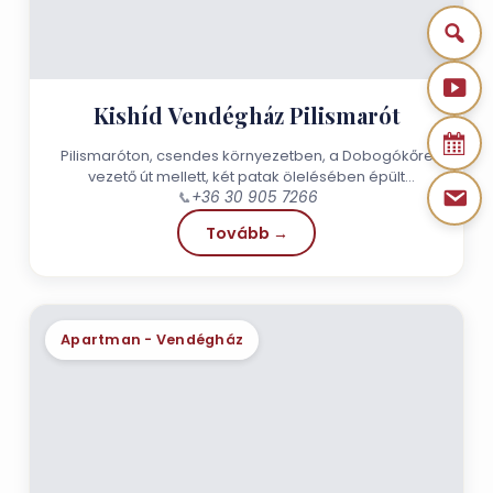
Kishíd Vendégház Pilismarót
Pilismaróton, csendes környezetben, a Dobogókőre
vezető út mellett, két patak ölelésében épült
vendégházunk 2020-ban. Három önálló, igényes
📞
+36 30 905 7266
kialakítású...
Tovább →
Apartman - Vendégház