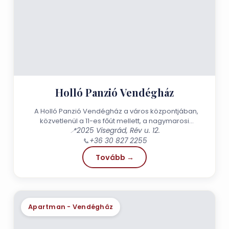
Holló Panzió Vendégház
A Holló Panzió Vendégház a város központjában,
közvetlenül a 11-es főút mellett, a nagymarosi
révkikötővel szemben található,...
📍
2025 Visegrád, Rév u. 12.
📞
+36 30 827 2255
Tovább →
Apartman - Vendégház