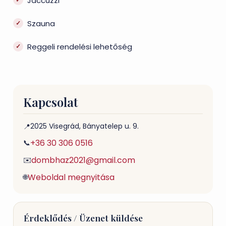
Jaccuzzi
Szauna
Reggeli rendelési lehetőség
Kapcsolat
2025 Visegrád, Bányatelep u. 9.
📍
+36 30 306 0516
📞
dombhaz2021@gmail.com
✉️
Weboldal megnyitása
🌐
Érdeklődés / Üzenet küldése