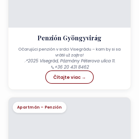
Penzión Gyöngyvirág
Očarujúci penzión v srdci Visegrádu – kam by si sa
vrátil už zajtra!
📍
2025 Visegrád, Pázmány Péterova ulica 11.
📞
+36 20 431 8462
Čítajte viac →
Apartmán – Penzión