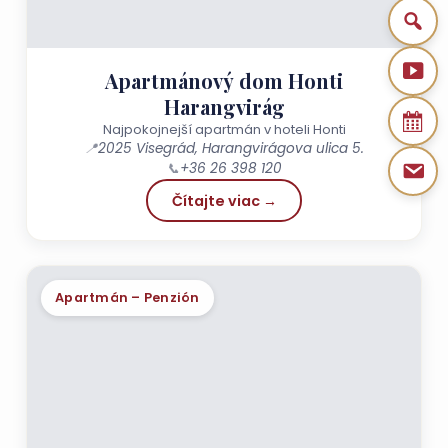
Apartmánový dom Honti
Harangvirág
Najpokojnejší apartmán v hoteli Honti
📍
2025 Visegrád, Harangvirágova ulica 5.
📞
+36 26 398 120
Čítajte viac →
Apartmán – Penzión