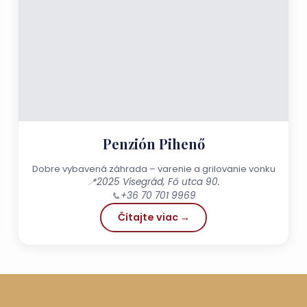
Penzión Pihenő
Dobre vybavená záhrada – varenie a grilovanie vonku
📍
2025 Visegrád, Fő utca 90.
📞
+36 70 701 9969
Čítajte viac →