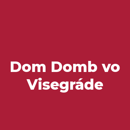
Domovská stránka
Miesta na návštevu
Chute a poklady
Dom Domb vo
Visegráde