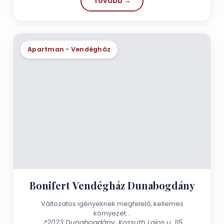
Tovább →
Apartman - Vendégház
Bonifert Vendégház Dunabogdány
Változatos igényeknek megfelelő, kellemes
környezet…
📍
2023 Dunabogdány, Kossuth Lajos u. 115.