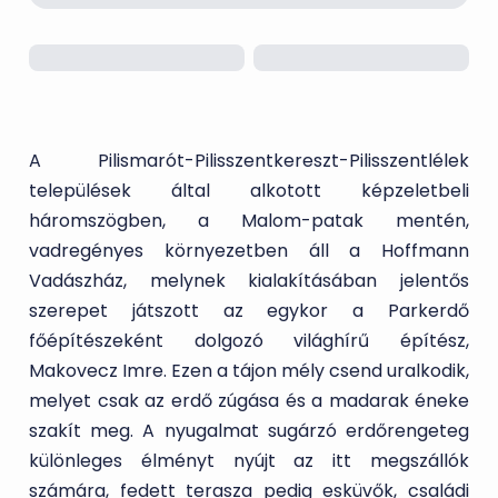
A Pilismarót-Pilisszentkereszt-Pilisszentlélek
települések által alkotott képzeletbeli
háromszögben, a Malom-patak mentén,
vadregényes környezetben áll a Hoffmann
Vadászház, melynek kialakításában jelentős
szerepet játszott az egykor a Parkerdő
főépítészeként dolgozó világhírű építész,
Makovecz Imre. Ezen a tájon mély csend uralkodik,
melyet csak az erdő zúgása és a madarak éneke
szakít meg. A nyugalmat sugárzó erdőrengeteg
különleges élményt nyújt az itt megszállók
számára, fedett terasza pedig esküvők, családi