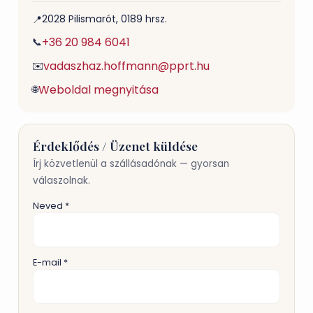
2028 Pilismarót, 0189 hrsz.​​​​​​​
📍
+36 20 984 6041​​​​​​​​​​​​​​
📞
vadaszhaz.hoffmann@pprt.hu
✉️
Weboldal megnyitása
🌐
Érdeklődés / Üzenet küldése
Írj közvetlenül a szállásadónak — gyorsan
válaszolnak.
Neved *
E-mail *