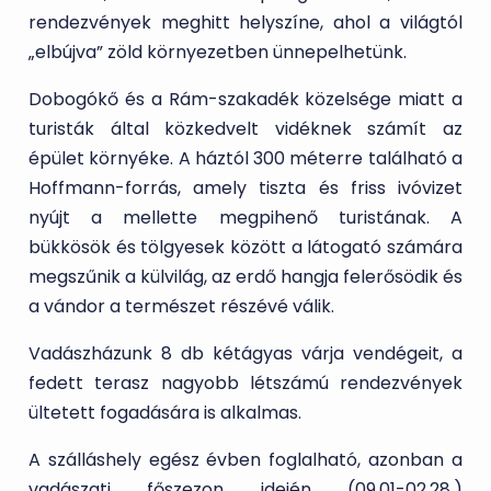
rendezvények meghitt helyszíne, ahol a világtól
„elbújva” zöld környezetben ünnepelhetünk.
Dobogókő és a Rám-szakadék közelsége miatt a
turisták által közkedvelt vidéknek számít az
épület környéke. A háztól 300 méterre található a
Hoffmann-forrás, amely tiszta és friss ivóvizet
nyújt a mellette megpihenő turistának. A
bükkösök és tölgyesek között a látogató számára
megszűnik a külvilág, az erdő hangja felerősödik és
a vándor a természet részévé válik.
Vadászházunk 8 db kétágyas várja vendégeit, a
fedett terasz nagyobb létszámú rendezvények
ültetett fogadására is alkalmas.
A szálláshely egész évben foglalható, azonban a
vadászati főszezon idején (09.01-02.28.)