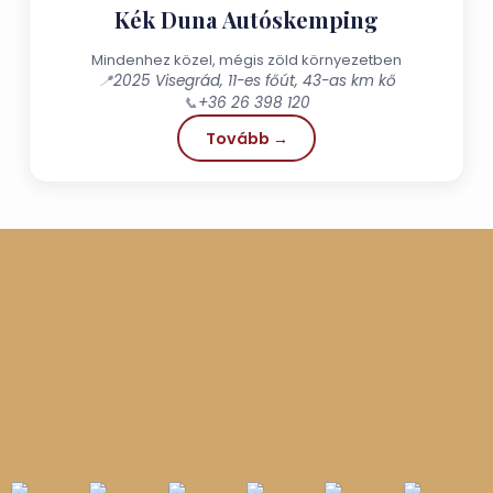
Kék Duna Autóskemping
Mindenhez közel, mégis zöld környezetben
📍
2025 Visegrád, 11-es főút, 43-as km kő
📞
+36 26 398 120
Tovább →