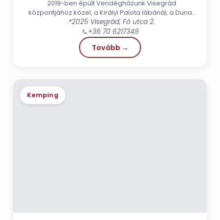
2019-ben épült Vendégházunk Visegrád
központjához közel, a Királyi Palota lábánál, a Duna
partján található. A régi műemlék...
📍
2025 Visegrád, Fő utca 2.
📞
+36 70 6217349
Tovább →
Kemping