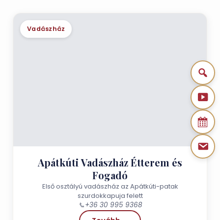
Vadászház
Apátkúti Vadászház Étterem és
Fogadó
Első osztályú vadászház az Apátkúti-patak
szurdokkapuja felett
📞
+36 30 995 9368