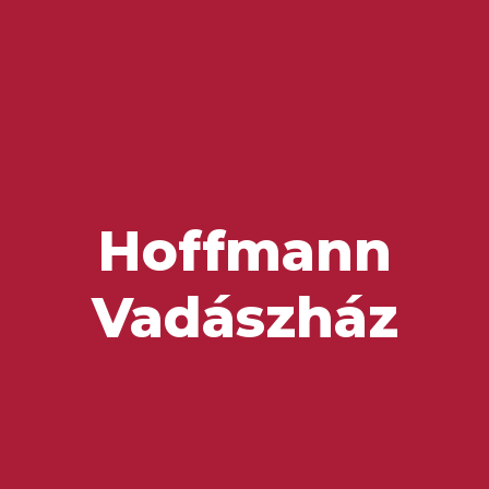
Ízek és Kincsek
Hoffmann
Vadászház