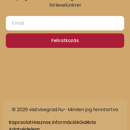
hírlevelünkre!
Feliratkozás
© 2026 visitvisegrad.hu– Minden jog fenntartva
Kapcsolat
Hasznos információk
Galéria
Adatvédelem