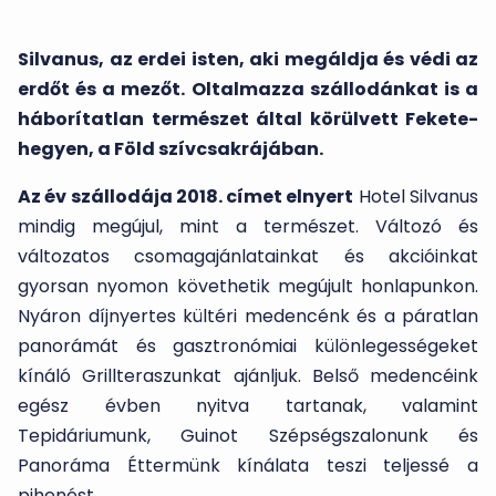
Silvanus, az erdei isten, aki megáldja és védi az
erdőt és a mezőt. Oltalmazza szállodánkat is a
háborítatlan természet által körülvett Fekete-
hegyen, a Föld szívcsakrájában.
Az év szállodája 2018. címet elnyert
Hotel Silvanus
mindig megújul, mint a természet. Változó és
változatos csomagajánlatainkat és akcióinkat
gyorsan nyomon követhetik megújult honlapunkon.
Nyáron díjnyertes kültéri medencénk és a páratlan
panorámát és gasztronómiai különlegességeket
kínáló Grillteraszunkat ajánljuk. Belső medencéink
egész évben nyitva tartanak, valamint
Tepidáriumunk, Guinot Szépségszalonunk és
Panoráma Éttermünk kínálata teszi teljessé a
pihenést.