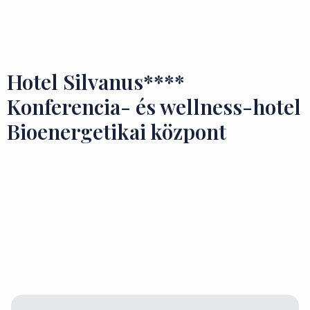
Ízek és Kincsek
Hotel Silvanus****
Konferencia- és wellness-hotel
Bioenergetikai központ