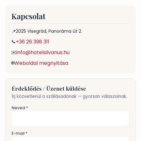
Kapcsolat
2025 Visegrád, Panoráma út 2.
📍
+36 26 398 311
📞
info@hotelsilvanus.hu
✉️
Weboldal megnyitása
🌐
Érdeklődés / Üzenet küldése
Írj közvetlenül a szállásadónak — gyorsan válaszolnak.
Neved *
E-mail *