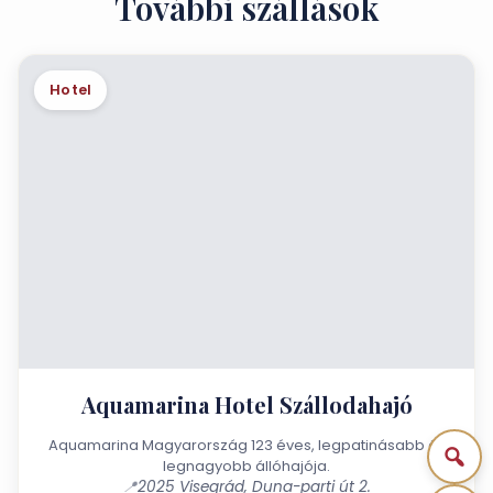
További szállások
Hotel
Aquamarina Hotel Szállodahajó
Aquamarina Magyarország 123 éves, legpatinásabb és
legnagyobb állóhajója.
📍
2025 Visegrád, Duna-parti út 2.