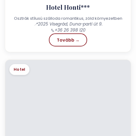
Hotel Honti***
Osztrák stílusú szálloda romantikus, zöld környezetben
📍
2025 Visegrád, Duna-parti út 9.
📞
+36 26 398 120
Tovább →
Hotel