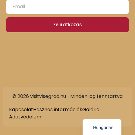
Feliratkozás
© 2026 visitvisegrad.hu– Minden jog fenntartva
Slovak
German
Kapcsolat
Hasznos információk
Galéria
Adatvédelem
English
Hungarian