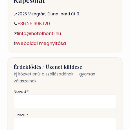
Kapcsolat
2025 Visegrád, Duna-parti út 9.
📍
+36 26 398 120
📞
info@hotelhonti.hu
✉️
Weboldal megnyitása
🌐
Érdeklődés / Üzenet küldése
Írj közvetlenül a szállásadónak — gyorsan
válaszolnak.
Neved *
E-mail *