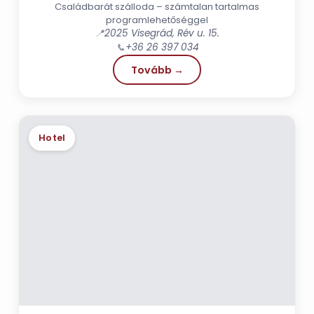
Családbarát szálloda – számtalan tartalmas
programlehetőséggel
📍
2025 Visegrád, Rév u. 15.
📞
+36 26 397 034
Tovább →
Hotel