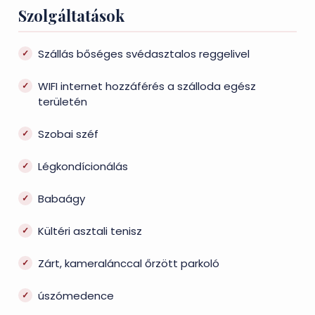
Szolgáltatások
Szállás bőséges svédasztalos reggelivel
WIFI internet hozzáférés a szálloda egész
területén
Szobai széf
Légkondícionálás
Babaágy
Kültéri asztali tenisz
Zárt, kameralánccal őrzött parkoló
úszómedence