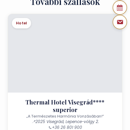
További szállások
Hotel
Thermal Hotel Visegrád****
superior
„A Természetes Harmónia Vonzásában!”
📍
2025 Visegrád, Lepence-völgy 2.
📞
+36 26 801 900