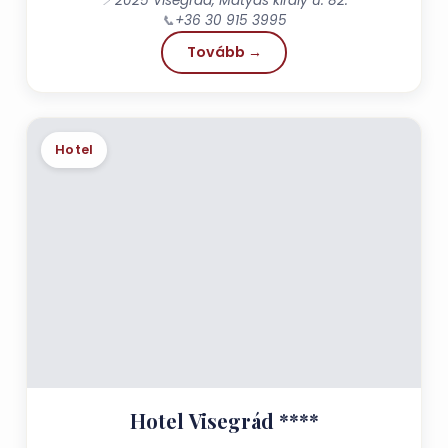
📍
2025 Visegrád, Mátyás király u. 82.
📞
+36 30 915 3995
Tovább →
Hotel
Hotel Visegrád ****