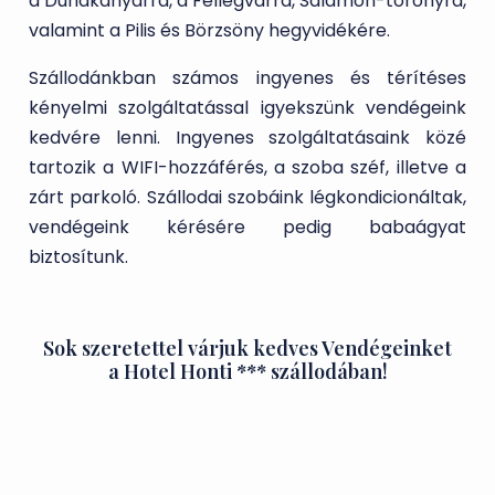
a Dunakanyarra, a Fellegvárra, Salamon-toronyra,
valamint a Pilis és Börzsöny hegyvidékére.
Szállodánkban számos ingyenes és térítéses
kényelmi szolgáltatással igyekszünk vendégeink
kedvére lenni. Ingyenes szolgáltatásaink közé
tartozik a WIFI-hozzáférés, a szoba széf, illetve a
zárt parkoló. Szállodai szobáink légkondicionáltak,
vendégeink kérésére pedig babaágyat
biztosítunk.
Sok szeretettel várjuk kedves Vendégeinket
a Hotel Honti *** szállodában!