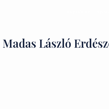
Kezdőlap
Szol
Madas László Erdésze