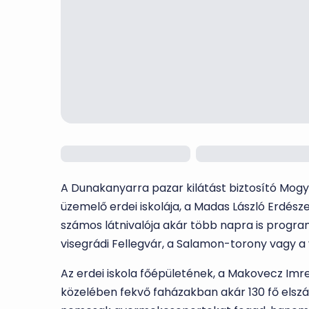
A Dunakanyarra pazar kilátást biztosító Mo
üzemelő erdei iskolája, a Madas László Erdészeti
számos látnivalója akár több napra is progra
visegrádi Fellegvár, a Salamon-torony vagy a 
Az erdei iskola főépületének, a Makovecz Imr
közelében fekvő faházakban akár 130 fő elszál