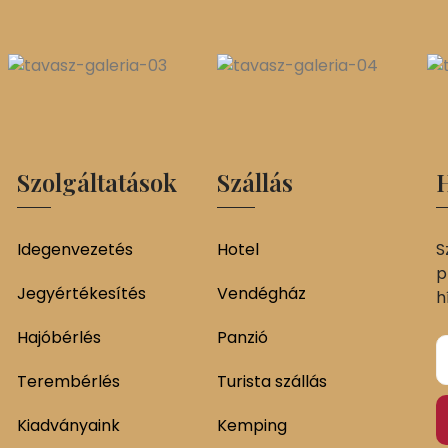
Szolgáltatások
Szállás
H
Idegenvezetés
Hotel
S
p
Jegyértékesítés
Vendégház
h
Hajóbérlés
Panzió
Terembérlés
Turista szállás
Kiadványaink
Kemping