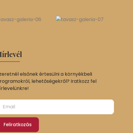
írlevél
zeretnél elsőnek értesülni a környékbeli
rogramokról, lehetőségekről? Iratkozz fel
írlevelünkre!
Feliratkozás