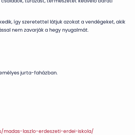
aládok, túrázást, természetet kedvelő baráti
ik, így szeretettel látjuk azokat a vendégeket, akik
tással nem zavarják a hegy nyugalmát.
zemélyes jurta-faházban.
as/madas-laszlo-erdeszeti-erdei-iskola/