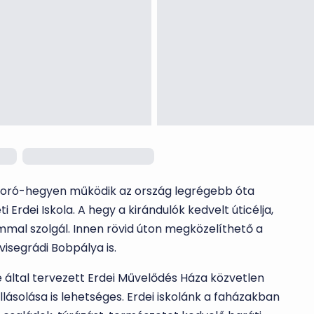
gyoró-hegyen működik az ország legrégebb óta
 Erdei Iskola. A hegy a kirándulók kedvelt úticélja,
mmal szolgál. Innen rövid úton megközelíthető a
visegrádi Bobpálya is.
e által tervezett Erdei Művelődés Háza közvetlen
lásolása is lehetséges. Erdei iskolánk a faházakban