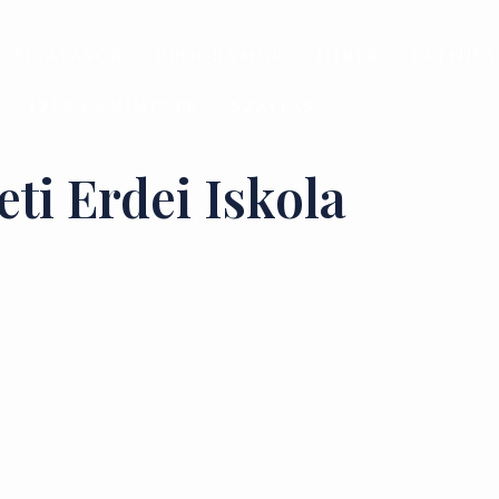
gáltatások
Programok
Hírek
Látniv
Ízek és Kincsek
Szállás
ti Erdei Iskola