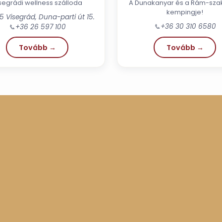
segrádi wellness szálloda
A Dunakanyar és a Rám-sz
kempingje!
5 Visegrád, Duna-parti út 15.
📞
+36 30 310 6580
📞
+36 26 597 100
Tovább →
Tovább →