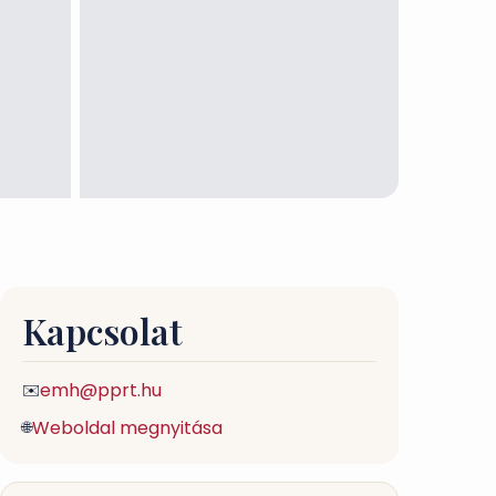
Kapcsolat
emh@pprt.hu
✉️
Weboldal megnyitása
🌐