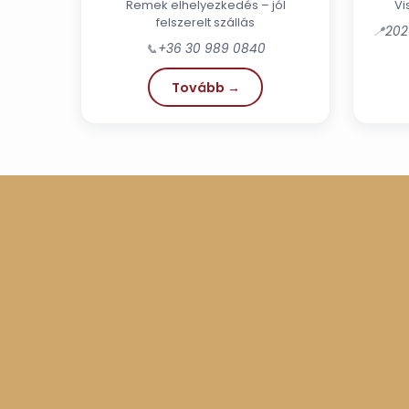
Remek elhelyezkedés – jól
Vi
felszerelt szállás
📍
202
📞
+36 30 989 0840
Tovább →