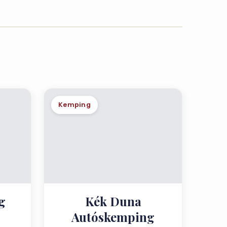
Kemping
g
Kék Duna
Autóskemping