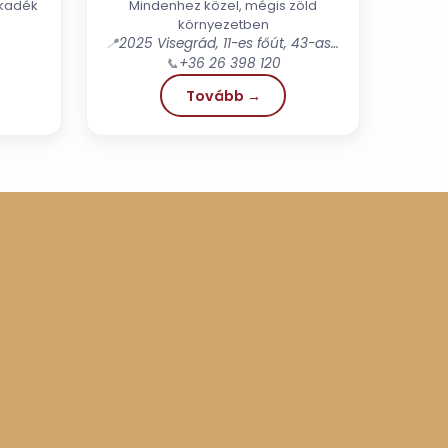
akadék
Mindenhez közel, mégis zöld
környezetben
📍
2025 Visegrád, 11-es főút, 43-as km kő
📞
+36 26 398 120
Tovább →