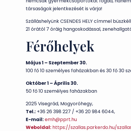
nemcsak gyermekcsoportokat fogad, hanem cs
társaságok jelentkezését is várja!
Szálláshelyünk CSENDES HELY címmel büszkélked
21 órától 7 óráig hangoskodással, zenehallga
Férőhelyek
Május 1 – Szeptember 30.
100 fő 10 személyes faházakban és 30 fő 30 s
Október 1 – Április 30.
50 fő 10 személyes faházakban
2025 Visegrád, Mogyoróhegy,
Tel.:
+36 26 398 227 / +36 20 984 6044,
E-mail:
emh@pprt.hu
Weboldal:
https://szallas.parkerdo.hu/szall