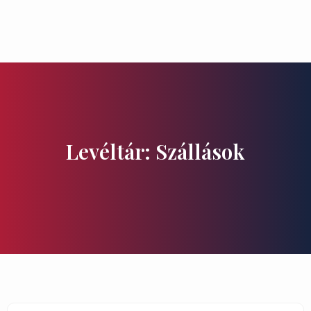
Ízek és Kincsek
Levéltár: Szállások