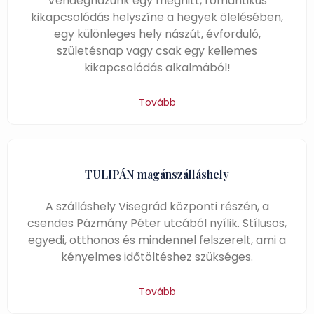
Vendégházunk egy meghitt, romantikus
kikapcsolódás helyszíne a hegyek ölelésében,
egy különleges hely nászút, évforduló,
születésnap vagy csak egy kellemes
kikapcsolódás alkalmából!
Tovább
TULIPÁN magánszálláshely
A szálláshely Visegrád központi részén, a
csendes Pázmány Péter utcából nyílik. Stílusos,
egyedi, otthonos és mindennel fel­szerelt, ami a
kényelmes időtöltéshez szükséges.
Tovább