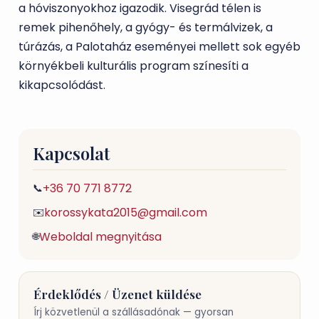
a hóvi­szonyokhoz igazodik. Visegrád télen is
remek pihenőhely, a gyógy- és termálvizek, a
túrázás, a Palotaház eseményei mellett sok egyéb
környékbeli kulturális program színesíti a
kikapcsolódást.
Kapcsolat
+36 70 771 8772
📞
korossykata2015@gmail.com
✉️
Weboldal megnyitása
🌐
Érdeklődés / Üzenet küldése
Írj közvetlenül a szállásadónak — gyorsan