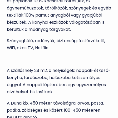
és paplanok 100% kacsatoll töltésűek, az
ágyneműhuzatok, törölközők, szőnyegek és egyéb
textíliák 100% pamut anyagból vagy gyapjúból
készültek. A konyhai eszközök válogatásában is
kerültük a műanyag tárgyakat.
Szúnyogháló, redőnyök, biztonsági füstérzékelő,
WiFi, okos TV, Netflix.
A szálláshely 28 m2, a helyiségek: nappali-étkező-
konyha, für­dő­szoba, hálószoba kétszemélyes
ággyal. A nappali légterében egy egyszemélyes
alvóhelyet biztosítunk.
A Duna kb. 450 méter távolságra, orvos, posta,
patika, zöldséges és közért 100-450 méteren
belül található.