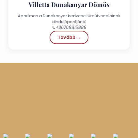
Villetta Dunakanyar Dömös
Apartman a Dunakanyar kedvenc túraútvonalainak
kiindulópontjánál
📞
+36708815888
Tovább →