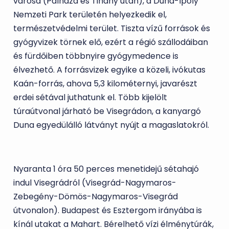
városa (Pálháza és Tihany után), a Duna-Ipoly
Nemzeti Park területén helyezkedik el,
természetvédelmi terület. Tiszta vízű források és
gyógy­vizek törnek elő, ezért a régió szállodáiban
és fürdőiben többnyire gyógymedence is
élvezhető. A forrásvizek egyike a közeli, ivókutas
Kaán-forrás, ahova 5,3 kilométernyi, javarészt
erdei sétával jut­hatunk el. Több kijelölt
túraútvonal járható be Visegrádon, a kanyargó
Duna egyedülálló látványt nyújt a magaslatokról.
Nyaranta 1 óra 50 perces menetidejű sétahajó
indul Visegrádról (Visegrád-Nagymaros-
Zebegény-Dömös-Nagymaros-Visegrád
útvonalon). Budapest és Esztergom irányába is
kínál utakat a Mahart. Bérelhető vízi élménytúrák,