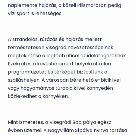
naplemente hajózás, a közeli Pilismaróton pedig
vízi sport is lehetséges.
A strandolás, túrázás és hajózás mellett
természetesen Visegrád nevezetességeinek
megtekintése a legfőbb úticél az idelátogatóknak.
Ezekről és a kevésbé ismert helyekről külön
programfüzetet és térképet biztosítunk a
szálláshelyen. A városban bérelhető e-biciklivel
vagy hagyományos túrabiciklivel könnyedén
közlekedhet a környéken.
Mint ismeretes, a Visegrádi Bob pálya egész
évben üzemel. A Nagyvillám Sípálya nyitva tartása