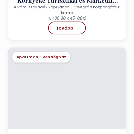
Környéke Turisztikai es Marketing
Egyesület
A Rám-szakadék kapujában – Visegrád központjától 6
km-re
📞
+36 30 445-0810
Tovább →
Apartman - Vendégház