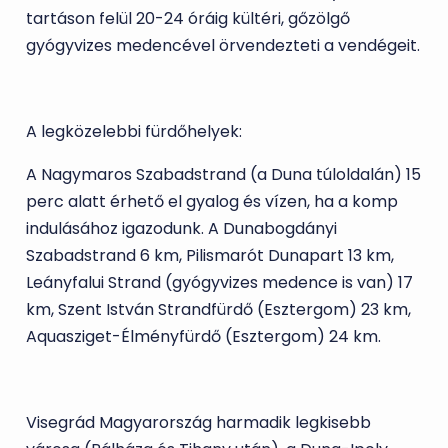
tartáson felül 20-24 óráig kültéri, gőzölgő
gyógyvizes medencével örvendezteti a vendégeit.
A legközelebbi fürdőhelyek:
A Nagymaros Szabadstrand (a Duna túloldalán) 15
perc alatt érhető el gyalog és vízen, ha a komp
indulásához igazodunk. A Dunabogdányi
Szabadstrand 6 km, Pilismarót Dunapart 13 km,
Leányfalui Strand (gyógyvizes medence is van) 17
km, Szent István Strandfürdő (Esztergom) 23 km,
Aquasziget-Élményfürdő (Esztergom) 24 km.
Visegrád Magyarország harmadik legkisebb