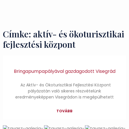
Ízek és Kincsek
Címke: aktív- és ökoturisztikai
fejlesztési központ
Bringapumpapályával gazdagodott Visegrád
Az Aktív- és Ökoturisztikai Fejlesztési Központ
pályázatán való sikeres részvételünk
eredményeképpen Visegrádon is megépülhetett
TOVÁBB