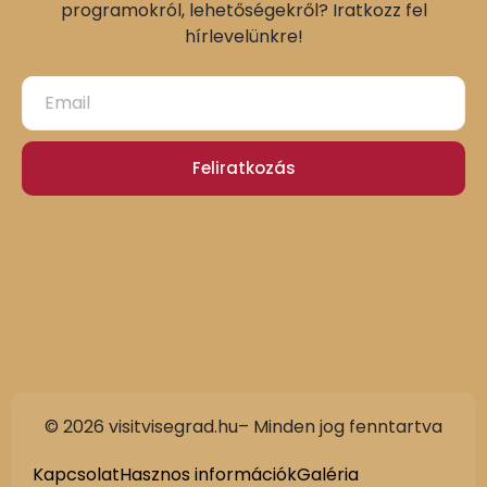
programokról, lehetőségekről? Iratkozz fel
hírlevelünkre!
Feliratkozás
© 2026 visitvisegrad.hu– Minden jog fenntartva
Slovak
German
Kapcsolat
Hasznos információk
Galéria