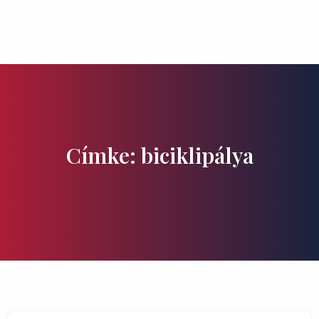
Ízek és Kincsek
Címke: biciklipálya