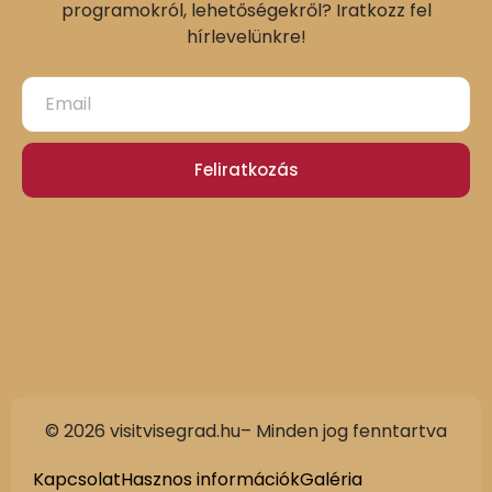
programokról, lehetőségekről? Iratkozz fel
hírlevelünkre!
Feliratkozás
© 2026 visitvisegrad.hu– Minden jog fenntartva
Slovak
German
Kapcsolat
Hasznos információk
Galéria