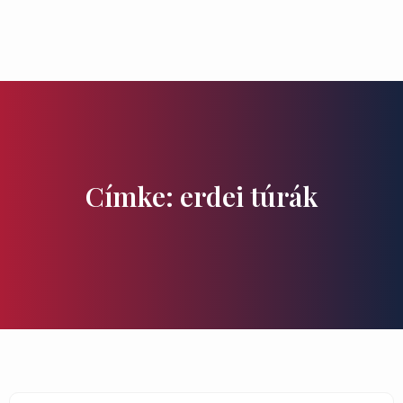
Ízek és Kincsek
Címke: erdei túrák