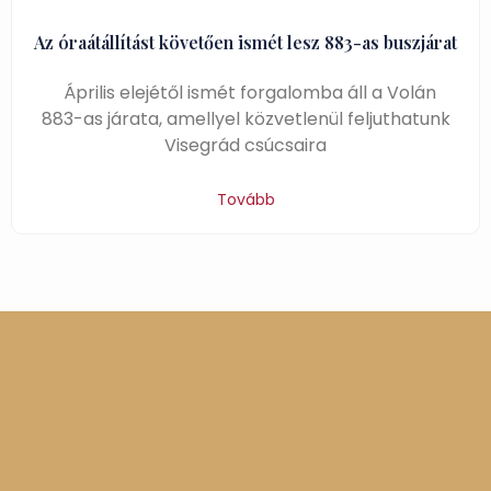
Az óraátállítást követően ismét lesz 883-as buszjárat
Április elejétől ismét forgalomba áll a Volán
883-as járata, amellyel közvetlenül feljuthatunk
Visegrád csúcsaira
Tovább