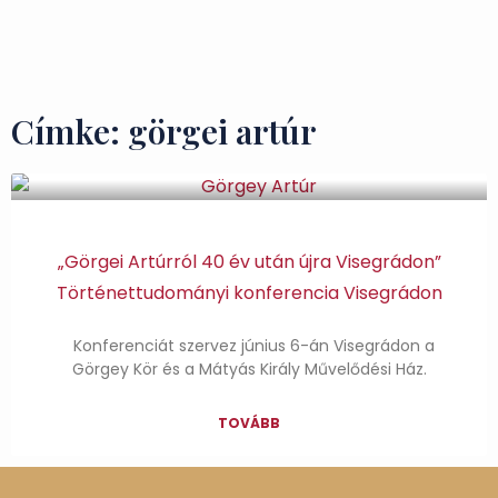
Ízek és Kincsek
Címke: görgei artúr
„Görgei Artúrról 40 év után újra Visegrádon”
Történettudományi konferencia Visegrádon
Konferenciát szervez június 6-án Visegrádon a
Görgey Kör és a Mátyás Király Művelődési Ház.
TOVÁBB