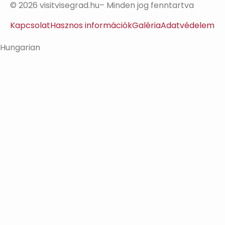
© 2026 visitvisegrad.hu– Minden jog fenntartva
Kapcsolat
Hasznos információk
Galéria
Adatvédelem
Hungarian