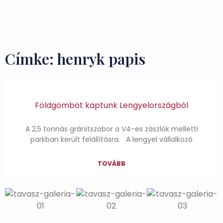
Ízek és Kincsek
Címke: henryk papis
Földgömböt kaptunk Lengyelországból
A 2,5 tonnás gránitszobor a V4-es zászlók melletti
parkban került felállításra. A lengyel vállalkozó
TOVÁBB