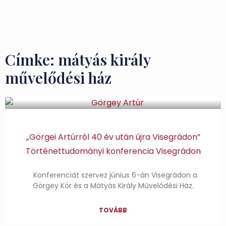
Ízek és Kincsek
Címke: mátyás király
művelődési ház
„Görgei Artúrról 40 év után újra Visegrádon”
Történettudományi konferencia Visegrádon
Konferenciát szervez június 6-án Visegrádon a
Görgey Kör és a Mátyás Király Művelődési Ház.
TOVÁBB