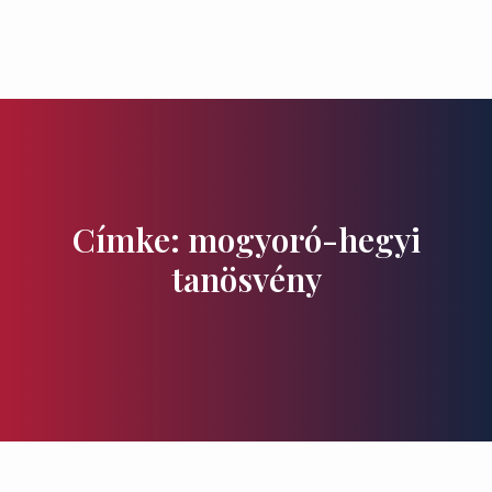
Ízek és Kincsek
Címke: mogyoró-hegyi
tanösvény