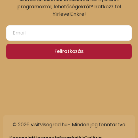
programokról, lehetőségekről? Iratkozz fel
hírlevelünkre!
Feliratkozás
© 2026 visitvisegrad.hu– Minden jog fenntartva
Slovak
German