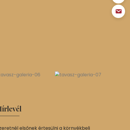
írlevél
zeretnél elsőnek értesülni a környékbeli