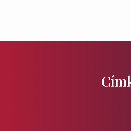
Kezdőlap
Szol
Címk