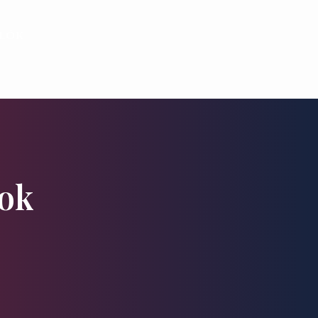
alók
ok