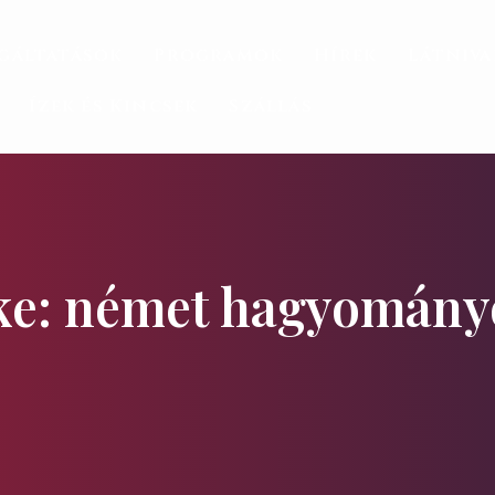
gáltatások
Programok
Hírek
Látniv
Ízek és Kincsek
Szállás
e: német hagyomány