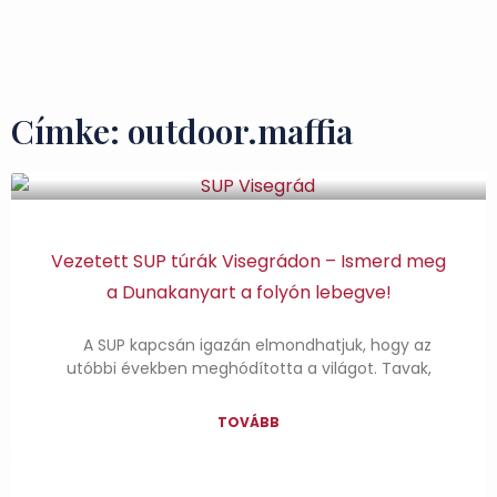
Ízek és Kincsek
Címke: outdoor.maffia
Vezetett SUP túrák Visegrádon – Ismerd meg
a Dunakanyart a folyón lebegve!
A SUP kapcsán igazán elmondhatjuk, hogy az
utóbbi években meghódította a világot. Tavak,
TOVÁBB