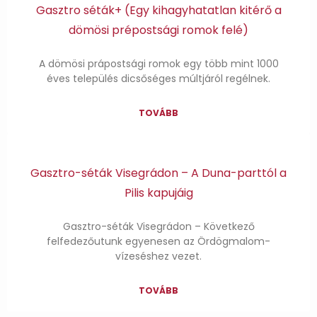
Gasztro séták+ (Egy kihagyhatatlan kitérő a
dömösi prépostsági romok felé)
A dömösi prápostsági romok egy több mint 1000
éves település dicsőséges múltjáról regélnek.
TOVÁBB
Gasztro-séták Visegrádon – A Duna-parttól a
Pilis kapujáig
Gasztro-séták Visegrádon – Következő
felfedezőutunk egyenesen az Ördögmalom-
vízeséshez vezet.
TOVÁBB