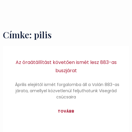
Ízek és Kincsek
Címke: pilis
Az óraátállítást követően ismét lesz 883-as
buszjárat
Április elejétől ismét forgalomba áll a Volán 883-as
járata, amellyel közvetlenül feljuthatunk Visegrád
csúcsaira
TOVÁBB