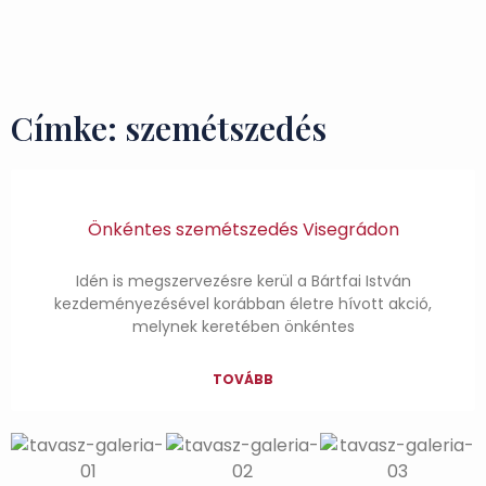
Ízek és Kincsek
Címke: szemétszedés
Önkéntes szemétszedés Visegrádon
Idén is megszervezésre kerül a Bártfai István
kezdeményezésével korábban életre hívott akció,
melynek keretében önkéntes
TOVÁBB