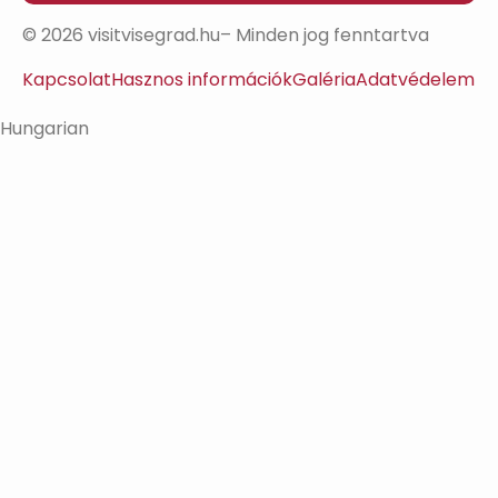
© 2026 visitvisegrad.hu– Minden jog fenntartva
Kapcsolat
Hasznos információk
Galéria
Adatvédelem
Hungarian