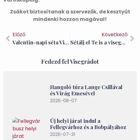
Zsákot biztosítanak a szervezők, de kesztyűt
mindenki hozzon magával!
Előző
Következő
Valentin-napi séta Visegrádon
Sétálj el Te is a visegrádi Görgey-lépcsőhöz március 15-én
Fedezd fel Visegrádot
Hangoló túra Lange Csillával
és Virág Emesével
2026-08-07
Új helyi járat indul a
Fellegvárhoz és a Bobpályához
2026-07-31