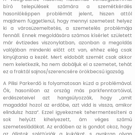
bíró települések számára a szemétkérdés
hasonlóképpen problémát jelent, hiszen attól
majdnem függetlenül, hogy mennyi szemetest helyez
ki a városüzemeltetés, a szemetelés problémája
fennáll. Ennek megoldására számos kísérlet született
már évtizedes viszonylatban, azonban a megoldás
valójában mindenki előtt ott van, ehhez elég csak
kinyújtania a kezét. Mert eldobált szemét csak akkor
nem keletkezik, ha nem dobáljuk el a szemetet, tehát
ez a fraktál sajnos/szerencsére örökbecsű igazság.
A Pilisi Parkerdő is folyamatosan küzd a problémával.
Ők, hasonlóan az ország más parkfenntartóival,
erdészeteivel azt hangsúlyozzák, hogy „amit
magaddal hozol az erdőbe, azt vidd is vissza, amikor
elindulsz haza”. Ezzel igyekeznek tehermentesíteni a
sok helyütt kihelyezett, ám véges számú
szemetesládákat. Az erdőben az is gondot okoz, hogy
az állatok széttúrják a kukákat, s gyakran olyan