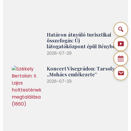
Határon átnyúló turisztikai
összefogás: Új
látogatóközpont épül Bényben
2026-07-29
Koncert Visegrádon: Tarsoly –
„Mohács emlékezete”
2026-07-29