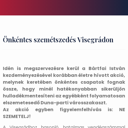
Önkéntes szemétszedés Visegrádon
Idén is megszervezésre kerül a Bártfai István
kezdeményezésével korábban életre hívott akció,
melynek keretében önkéntes csapatok fognak
össze, hogy minél hatékonyabban sikerüljön
hulladékmentesíteni az egyébként folyamatosan
elszemetesedő Duna-parti városszakaszt.
Az akció egyben figyelemfelhívás is: NE
SZEMETELJ!
A Visegrádhoz hasonló, hatalmas vendégszámmal