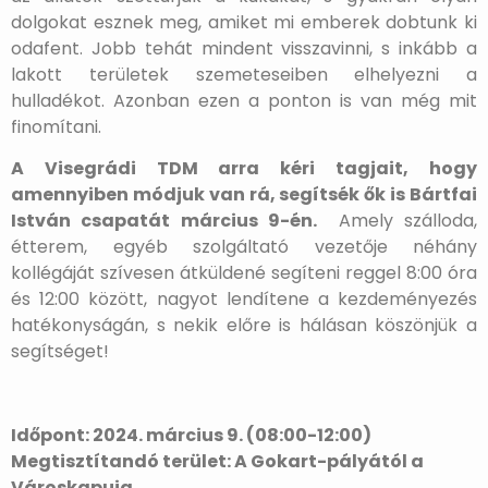
dolgokat esznek meg, amiket mi emberek dobtunk ki
odafent. Jobb tehát mindent visszavinni, s inkább a
lakott területek szemeteseiben elhelyezni a
hulladékot. Azonban ezen a ponton is van még mit
finomítani.
A Visegrádi TDM arra kéri tagjait, hogy
amennyiben módjuk van rá, segítsék ők is Bártfai
István csapatát március 9-én.
Amely szálloda,
étterem, egyéb szolgáltató vezetője néhány
kollégáját szívesen átküldené segíteni reggel 8:00 óra
és 12:00 között, nagyot lendítene a kezdeményezés
hatékonyságán, s nekik előre is hálásan köszönjük a
segítséget!
Időpont: 2024. március 9. (08:00-12:00)
Megtisztítandó terület: A Gokart-pályától a
Városkapuig.