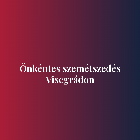
Ízek és Kincsek
Önkéntes szemétszedés
Visegrádon