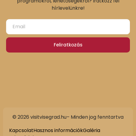
programokról, lehetőségekről? Iratkozz fel
hírlevelünkre!
Feliratkozás
© 2026 visitvisegrad.hu– Minden jog fenntartva
Kapcsolat
Hasznos információk
Galéria