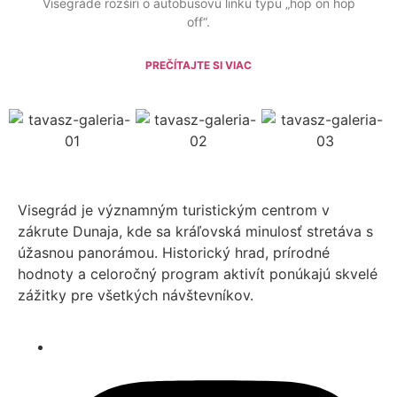
Visegráde rozšíri o autobusovú linku typu „hop on hop
off“.
PREČÍTAJTE SI VIAC
Visegrád je významným turistickým centrom v
zákrute Dunaja, kde sa kráľovská minulosť stretáva s
úžasnou panorámou. Historický hrad, prírodné
hodnoty a celoročný program aktivít ponúkajú skvelé
zážitky pre všetkých návštevníkov.