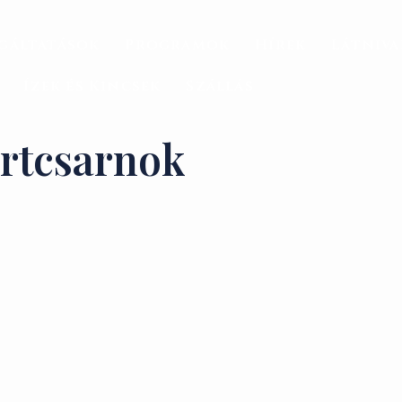
gáltatások
Programok
Hírek
Látniv
Ízek és Kincsek
Szállás
ortcsarnok