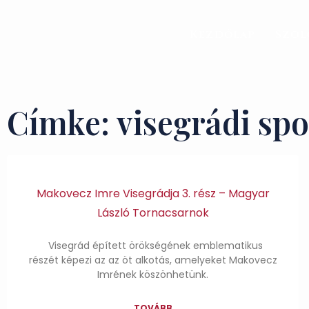
Kezdőlap
Szol
Címke: visegrádi sp
Makovecz Imre Visegrádja 3. rész – Magyar
László Tornacsarnok
Visegrád épített örökségének emblematikus
részét képezi az az öt alkotás, amelyeket Makovecz
Imrének köszönhetünk.
TOVÁBB