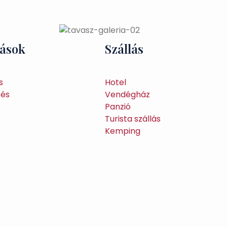
tások
Szállás
s
Hotel
tés
Vendégház
Panzió
Turista szállás
Kemping