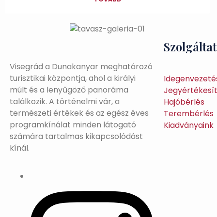
Szolgálta
Visegrád a Dunakanyar meghatározó
turisztikai központja, ahol a királyi
Idegenvezeté
múlt és a lenyűgöző panoráma
Jegyértékesí
találkozik. A történelmi vár, a
Hajóbérlés
természeti értékek és az egész éves
Terembérlés
programkínálat minden látogató
Kiadványaink
számára tartalmas kikapcsolódást
kínál.