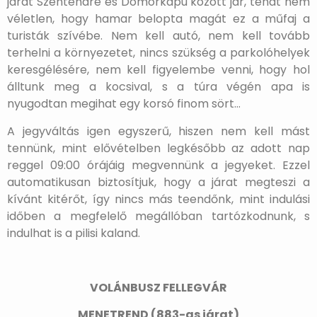
járat Szentendre és Dömörkapu között jár, tehát nem
véletlen, hogy hamar belopta magát ez a műfaj a
turisták szívébe. Nem kell autó, nem kell tovább
terhelni a környezetet, nincs szükség a parkolóhelyek
keresgélésére, nem kell figyelembe venni, hogy hol
álltunk meg a kocsival, s a túra végén apa is
nyugodtan megihat egy korsó finom sört…
A jegyváltás igen egyszerű, hiszen nem kell mást
tennünk, mint elővételben legkésőbb az adott nap
reggel 09:00 órájáig megvennünk a jegyeket. Ezzel
automatikusan biztosítjuk, hogy a járat megteszi a
kívánt kitérőt, így nincs más teendőnk, mint indulási
időben a megfelelő megállóban tartózkodnunk, s
indulhat is a pilisi kaland.
VOLÁNBUSZ FELLEGVÁR
MENETREND (883-as járat)