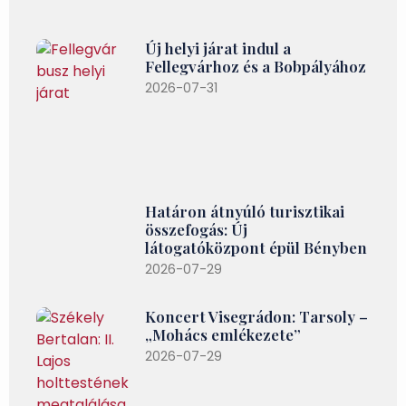
Új helyi járat indul a
Fellegvárhoz és a Bobpályához
2026-07-31
Határon átnyúló turisztikai
összefogás: Új
látogatóközpont épül Bényben
2026-07-29
Koncert Visegrádon: Tarsoly –
„Mohács emlékezete”
2026-07-29