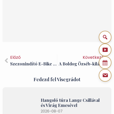
Előző
Következő
Szezonindító E-Bike túra Visegrádon
A Boldog Özséb-kilátó
Fedezd fel Visegrádot
Hangoló túra Lange Csillával
és Virág Emesével
2026-08-07