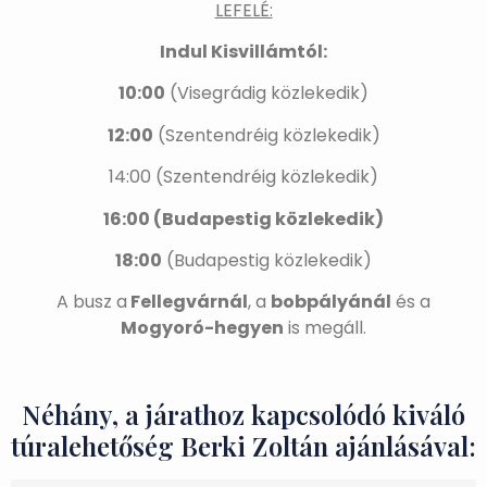
LEFELÉ:
Indul Kisvillámtól:
10:00
(Visegrádig közlekedik)
12:00
(Szentendréig közlekedik)
14:00 (Szentendréig közlekedik)
16:00 (Budapestig közlekedik)
18:00
(Budapestig közlekedik)
A busz a
Fellegvárnál
, a
bobpályánál
és a
Mogyoró-hegyen
is megáll.
Néhány, a járathoz kapcsolódó kiváló
túralehetőség Berki Zoltán ajánlásával: