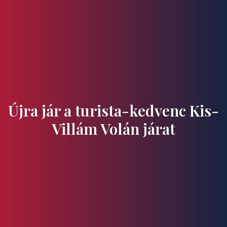
Ízek és Kincsek
Újra jár a turista-kedvenc Kis-
Villám Volán járat