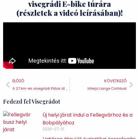
visegrádi E-bike túrára
(részletek a videó leírásában)!
ELŐZŐ
KÖVETKEZŐ
A 27 km-es visegrádi Pálos út körtúrája
Interjú Lange Csillával
Fedezd fel Visegrádot
Új helyi járat indul a Fellegvárhoz és a
Bobpályához
2026-07-31