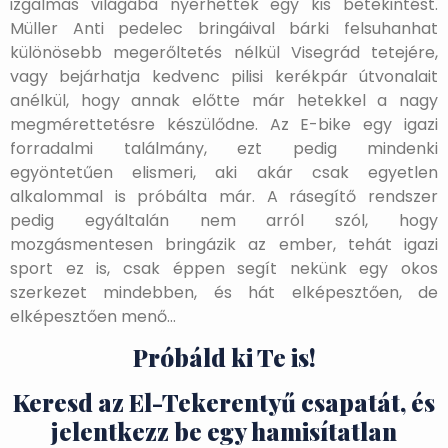
izgalmas világába nyerhettek egy kis betekintést.
Müller Anti pedelec bringáival bárki felsuhanhat
különösebb megerőltetés nélkül Visegrád tetejére,
vagy bejárhatja kedvenc pilisi kerékpár útvonalait
anélkül, hogy annak előtte már hetekkel a nagy
megmérettetésre készülődne. Az E-bike egy igazi
forradalmi találmány, ezt pedig mindenki
egyöntetűen elismeri, aki akár csak egyetlen
alkalommal is próbálta már. A rásegítő rendszer
pedig egyáltalán nem arról szól, hogy
mozgásmentesen bringázik az ember, tehát igazi
sport ez is, csak éppen segít nekünk egy okos
szerkezet mindebben, és hát elképesztően, de
elképesztően menő…
Próbáld ki Te is!
Keresd az El-Tekerentyű csapatát, és
jelentkezz be egy hamisítatlan