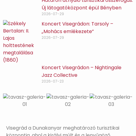
Határon átnyúló turisztikai összefogás:
Új látogatóközpont épül Bényben
2026-07-29
Koncert Visegrádon: Tarsoly –
„Mohács emlékezete”
2026-07-29
Koncert Visegrádon – Nightingale
Jazz Collective
2026-07-23
Visegrád a Dunakanyar meghatározó turisztikai
központja, ahol a királyi múlt és a lenyűgöző