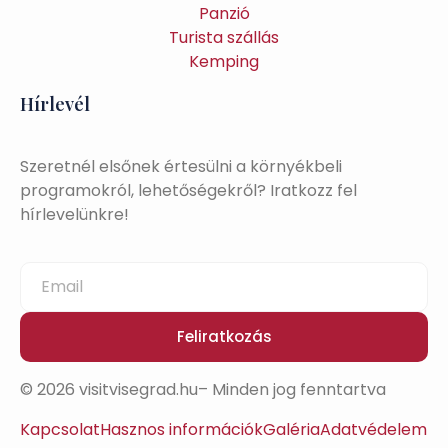
Panzió
Turista szállás
Kemping
Hírlevél
Szeretnél elsőnek értesülni a környékbeli
programokról, lehetőségekről? Iratkozz fel
hírlevelünkre!
Feliratkozás
© 2026 visitvisegrad.hu– Minden jog fenntartva
Kapcsolat
Hasznos információk
Galéria
Adatvédelem