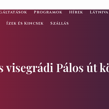
gáltatások
Programok
Hírek
Látniv
Ízek és Kincsek
Szállás
 visegrádi Pálos út k