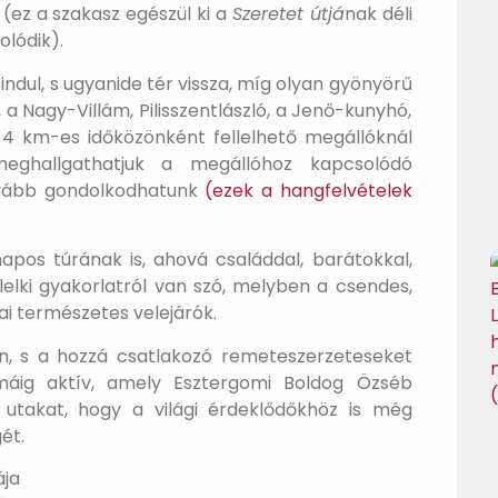
(ez a szakasz egészül ki a
Szeretet útjá
nak déli
olódik).
ndul, s ugyanide tér vissza, míg olyan gyönyörű
, a Nagy-Villám, Pilisszentlászló, a Jenő-kunyhó,
-4 km-es időközönként fellelhető megállóknál
meghallgathatjuk a megállóhoz kapcsolódó
ovább gondolkodhatunk
(ezek a hangfelvételek
pos túrának is, ahová családdal, barátokkal,
lelki gyakorlatról van szó, melyben a csendes,
ai természetes velejárók.
n, s a hozzá csatlakozó remeteszerzeteseket
áig aktív, amely Esztergomi Boldog Özséb
s utakat, hogy a világi érdeklődőkhöz is még
ét.