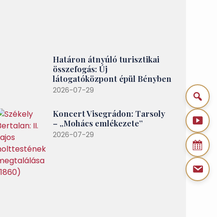
Határon átnyúló turisztikai
összefogás: Új
látogatóközpont épül Bényben
2026-07-29
Koncert Visegrádon: Tarsoly
– „Mohács emlékezete”
2026-07-29