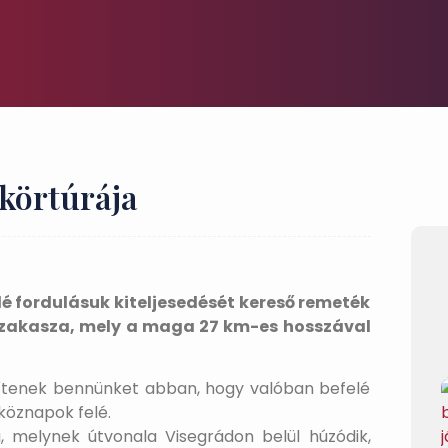
 körtúrája
elé fordulásuk kiteljesedését kereső remeték
szakasza, mely a maga 27 km-es hosszával
egítenek bennünket abban, hogy valóban befelé
tköznapok felé.
, melynek útvonala Visegrádon belül húzódik,