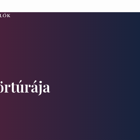
alók
örtúrája