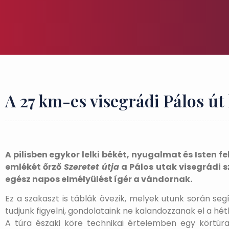
A 27 km-es visegrádi Pálos út
A pilisben egykor lelki békét, nyugalmat és Isten f
emlékét őrző
Szeretet útja
a Pálos utak visegrádi 
egész napos elmélyülést ígér a vándornak.
Ez a szakaszt is táblák övezik, melyek utunk során s
tudjunk figyelni, gondolataink ne kalandozzanak el a hé
A túra északi köre technikai értelemben egy körtúra