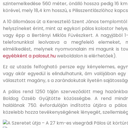
szintemelkedése 560 méter, önálló hossza pedig 16 km 
körével, mely 18,4 km hosszú, s Pilisszentlászlóhoz kapcs
A 10 állomásos út a Keresztelő Szent János templomtól i
helyszíneket érint, mint az egykori pálos kolostor helye
vagy épp a Bertényi Miklós Füvészkert. A nagyjából 1
telefonunkkal leolvasva a megfelelő elemeket, 
elmélkedést, melynek nyomvonalain mi magunk is t
egyébként a palosut.hu
weboldalon is elérhetőek).
Ez az utazás felfogható persze egy kényelemes, egyna
vagy akár egyedül is elindulhatunk, ám valójában egy 
választott magány, s a zarándokutak ilyetén sajátosság
A pálos rend 1250 táján szerveződött meg hazánkba
Boldog Özséb Gyűjtötte közösségbe. A rend mindm
halálának 750. évfordulóján indította útjára a pálo
közelebb hozza tevékenységének lényegét, szellemiség