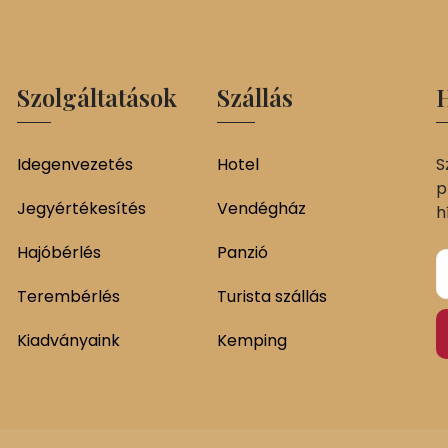
Szolgáltatások
Szállás
H
Idegenvezetés
Hotel
S
p
Jegyértékesítés
Vendégház
h
Hajóbérlés
Panzió
Terembérlés
Turista szállás
Kiadványaink
Kemping