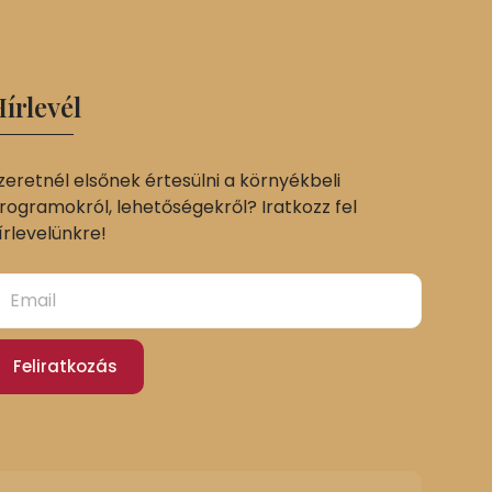
írlevél
zeretnél elsőnek értesülni a környékbeli
rogramokról, lehetőségekről? Iratkozz fel
írlevelünkre!
Feliratkozás