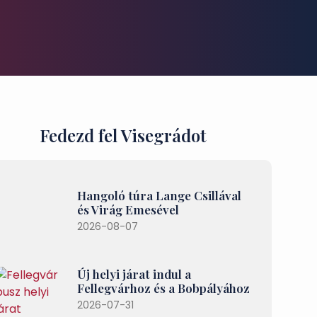
Fedezd fel Visegrádot
Hangoló túra Lange Csillával
és Virág Emesével
2026-08-07
Új helyi járat indul a
Fellegvárhoz és a Bobpályához
2026-07-31