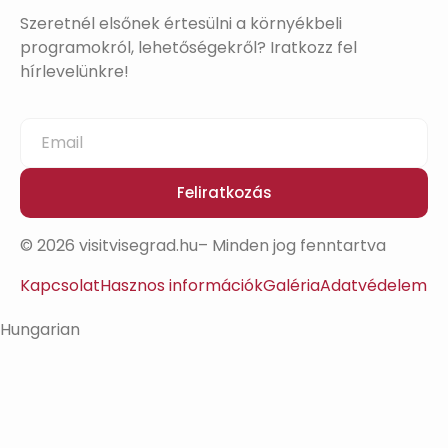
Szeretnél elsőnek értesülni a környékbeli
programokról, lehetőségekről? Iratkozz fel
hírlevelünkre!
Feliratkozás
© 2026 visitvisegrad.hu– Minden jog fenntartva
Kapcsolat
Hasznos információk
Galéria
Adatvédelem
Hungarian