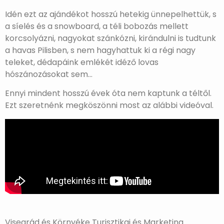
Idén ezt az ajándékot hosszú hetekig ünnepelhettük, s
a síelés és a snowboard, a téli bobozás mellett
korcsolyázni, nagyokat szánkózni, kirándulni is tudtunk
a havas Pilisben, s nem hagyhattuk ki a régi nagy
teleket, dédapáink emlékét idéző lovas
hószánozásokat sem…
Ennyi mindent hosszú évek óta nem kaptunk a téltől.
Ezt szeretnénk megköszönni most az alábbi videóval.
Visegrád és Környéke Turisztikai és Marketing