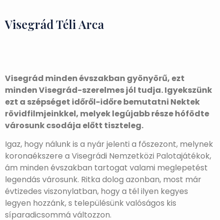
Visegrád Téli Arca
Visegrád minden évszakban gyönyörű, ezt
minden Visegrád-szerelmes jól tudja. Igyekszünk
ezt a szépséget időről-időre bemutatni Nektek
rövidfilmjeinkkel, melyek legújabb része hófödte
városunk csodája előtt tiszteleg.
Igaz, hogy nálunk is a nyár jelenti a főszezont, melynek
koronaékszere a Visegrádi Nemzetközi Palotajátékok,
ám minden évszakban tartogat valami meglepetést
legendás városunk. Ritka dolog azonban, most már
évtizedes viszonylatban, hogy a tél ilyen kegyes
legyen hozzánk, s településünk valóságos kis
síparadicsommá változzon.