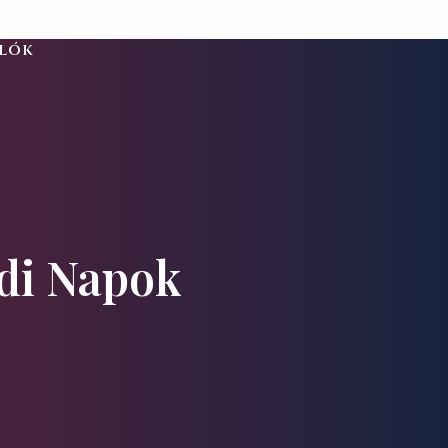
alók
ádi Napok