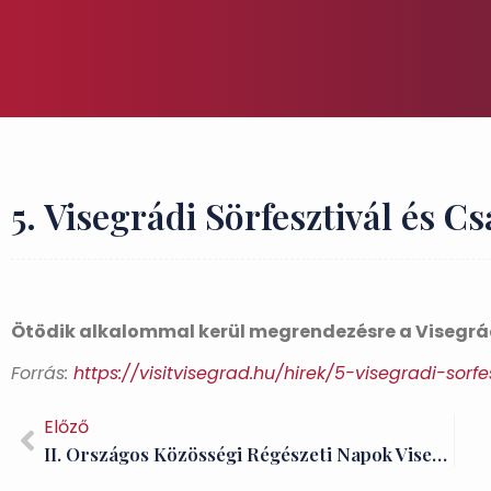
5. Visegrádi Sörfesztivál és C
Ötödik alkalommal kerül megrendezésre a Visegrádi
Forrás:
https://visitvisegrad.hu/hirek/5-visegradi-sorf
Előző
II. Országos Közösségi Régészeti Napok Visegrádon