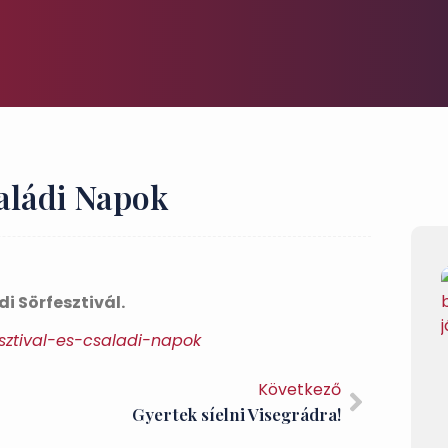
saládi Napok
 Sörfesztivál.
esztival-es-csaladi-napok
Következő
Gyertek síelni Visegrádra!