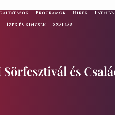
gáltatások
Programok
Hírek
Látniv
Ízek és Kincsek
Szállás
i Sörfesztivál és Csal