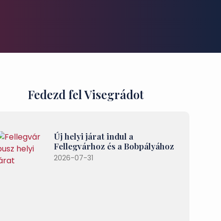
Fedezd fel Visegrádot
Új helyi járat indul a
Fellegvárhoz és a Bobpályához
2026-07-31