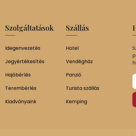
Szolgáltatások
Szállás
H
Idegenvezetés
Hotel
S
p
Jegyértékesítés
Vendégház
h
Hajóbérlés
Panzió
Terembérlés
Turista szállás
Kiadványaink
Kemping