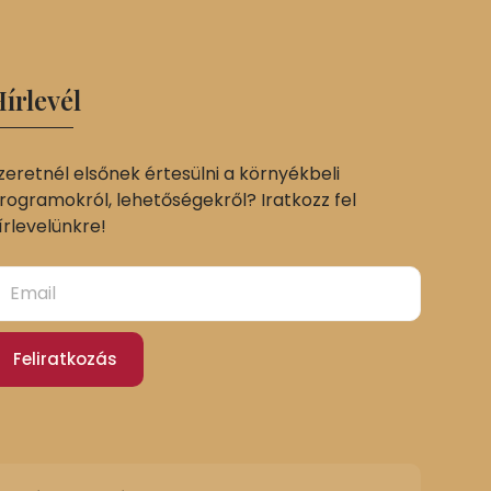
írlevél
zeretnél elsőnek értesülni a környékbeli
rogramokról, lehetőségekről? Iratkozz fel
írlevelünkre!
Feliratkozás
Slovak
German