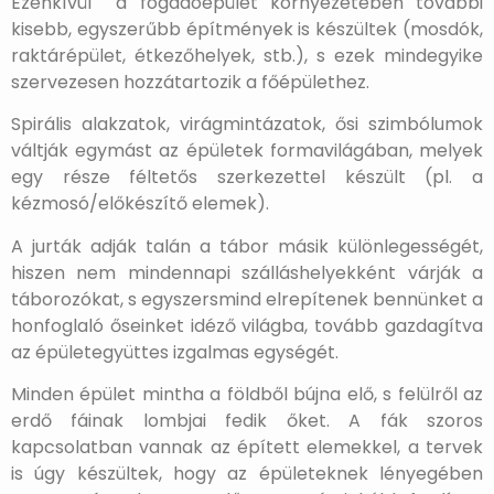
Ezenkívül a fogadóépület környezetében további
kisebb, egyszerűbb építmények is készültek (mosdók,
raktárépület, étkezőhelyek, stb.), s ezek mindegyike
szervezesen hozzátartozik a főépülethez.
Spirális alakzatok, virágmintázatok, ősi szimbólumok
váltják egymást az épületek formavilágában, melyek
egy része féltetős szerkezettel készült (pl. a
kézmosó/előkészítő elemek).
A jurták adják talán a tábor másik különlegességét,
hiszen nem mindennapi szálláshelyekként várják a
táborozókat, s egyszersmind elrepítenek bennünket a
honfoglaló őseinket idéző világba, tovább gazdagítva
az épületegyüttes izgalmas egységét.
Minden épület mintha a földből bújna elő, s felülről az
erdő fáinak lombjai fedik őket. A fák szoros
kapcsolatban vannak az épített elemekkel, a tervek
is úgy készültek, hogy az épületeknek lényegében