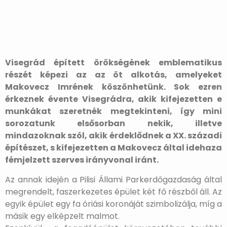
Visegrád épített örökségének emblematikus
részét képezi az az öt alkotás, amelyeket
Makovecz Imrének köszönhetünk. Sok ezren
érkeznek évente Visegrádra, akik kifejezetten e
munkákat szeretnék megtekinteni, így mini
sorozatunk elsősorban nekik, illetve
mindazoknak szól, akik érdeklődnek a XX. századi
építészet, s kifejezetten a Makovecz által idehaza
fémjelzett szerves irányvonal iránt.
Az annak idején a Pilisi Állami Parkerdőgazdaság által
megrendelt, faszerkezetes épület két fő részből áll. Az
egyik épület egy fa óriási koronáját szimbolizálja, míg a
másik egy elképzelt malmot.