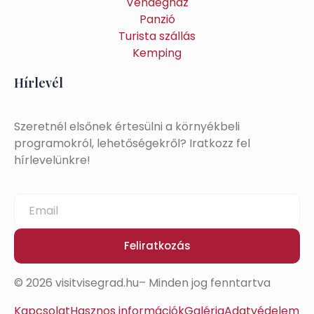
Vendégház
Panzió
Turista szállás
Kemping
Hírlevél
Szeretnél elsőnek értesülni a környékbeli
programokról, lehetőségekről? Iratkozz fel
hírlevelünkre!
Feliratkozás
© 2026 visitvisegrad.hu– Minden jog fenntartva
Kapcsolat
Hasznos információk
Galéria
Adatvédelem