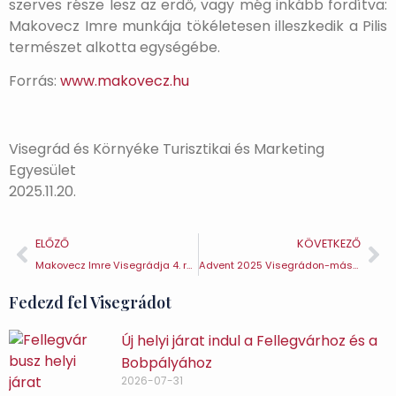
szerves része lesz az erdő, vagy még inkább fordítva:
Makovecz Imre munkája tökéletesen illeszkedik a Pilis
természet alkotta egységébe.
Forrás:
www.makovecz.hu
Visegrád és Környéke Turisztikai és Marketing
Egyesület
2025.11.20.
ELŐZŐ
KÖVETKEZŐ
Makovecz Imre Visegrádja 4. rész – Mogyoróhegy Étterem
Advent 2025 Visegrádon-második gyertya
Fedezd fel Visegrádot
Új helyi járat indul a Fellegvárhoz és a
Bobpályához
2026-07-31