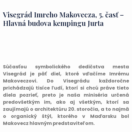
Visegrád Imreho Makovecza, 5. časť –
Hlavná budova kempingu Jurta
Súčasťou symbolického dedičstva mesta
Visegrád je päť diel, ktoré vďačíme Imrému
Makoveczovi. Do Visegrádu každoročne
prichádzajú tisíce ľudí, ktorí si chcú práve tieto
diela pozrieť, preto je naša miniséria určená
predovšetkým im, ako aj všetkým, ktorí sa
zaujímajú o architektúru 20. storočia, a to najmä
o organický štýl, ktorého v Maďarsku bol
Makovecz hlavným predstaviteľom.