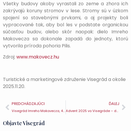
Všetky budovy akoby vyrastali zo zeme a zhora ich
zakrývajú koruny stromov v lese. Stromy sú v úzkom
spojení so stavebnými prvkami, a aj projekty boli
vypracované tak, aby bol les v podstate organickou
súčasťou budov, alebo skôr naopak: dielo Imreho
Makovecza sa dokonale zapadá do jednoty, ktorú
vytvorila príroda pohoria Pilis.
Zdroj:
www.makovecz.hu
Turistické a marketingové združenie Visegrád a okolie
2025.11.20.
PREDCHÁDZAJÚCI
ĎALEJ
Visegrád Imreho Makovecza, 4. časť – Reštaurácia Mogyoróhegy
Advent 2025 vo Visegráde – druhá sviečka
Objavte Visegrád