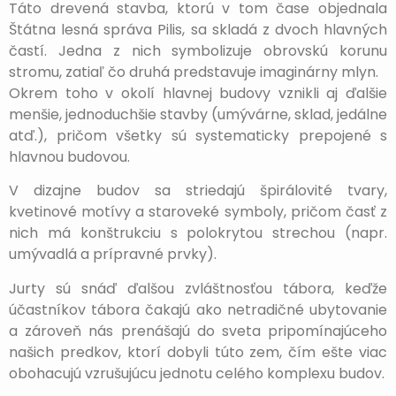
Táto drevená stavba, ktorú v tom čase objednala
Štátna lesná správa Pilis, sa skladá z dvoch hlavných
častí. Jedna z nich symbolizuje obrovskú korunu
stromu, zatiaľ čo druhá predstavuje imaginárny mlyn.
Okrem toho v okolí hlavnej budovy vznikli aj ďalšie
menšie, jednoduchšie stavby (umývárne, sklad, jedálne
atď.), pričom všetky sú systematicky prepojené s
hlavnou budovou.
V dizajne budov sa striedajú špirálovité tvary,
kvetinové motívy a staroveké symboly, pričom časť z
nich má konštrukciu s polokrytou strechou (napr.
umývadlá a prípravné prvky).
Jurty sú snáď ďalšou zvláštnosťou tábora, keďže
účastníkov tábora čakajú ako netradičné ubytovanie
a zároveň nás prenášajú do sveta pripomínajúceho
našich predkov, ktorí dobyli túto zem, čím ešte viac
obohacujú vzrušujúcu jednotu celého komplexu budov.