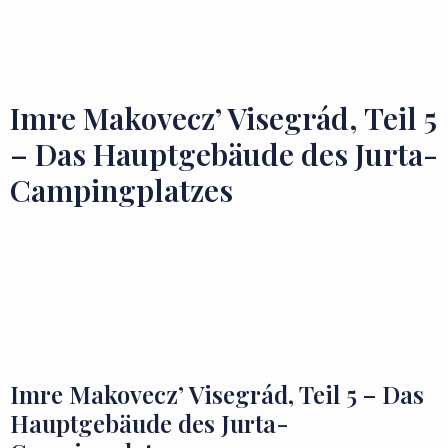
Zu besuchende Orte
Geschmäcker und Schätze
Imre Makovecz’ Visegrád, Teil 5
– Das Hauptgebäude des Jurta-
Campingplatzes
Imre Makovecz’ Visegrád, Teil 5 – Das
Hauptgebäude des Jurta-