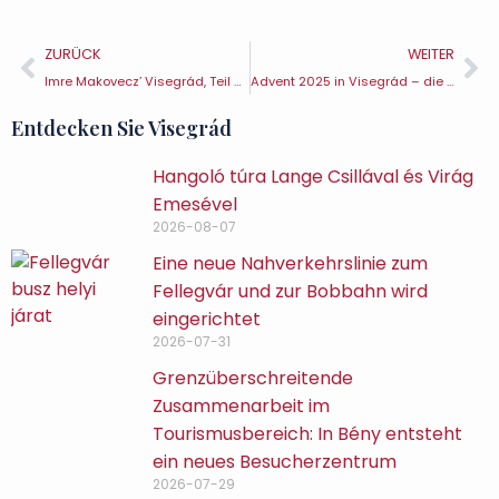
ZURÜCK
WEITER
Imre Makovecz’ Visegrád, Teil 4 – Restaurant „Mogyoróhegy“
Advent 2025 in Visegrád – die zweite Kerze
Entdecken Sie Visegrád
Hangoló túra Lange Csillával és Virág
Emesével
2026-08-07
Eine neue Nahverkehrslinie zum
Fellegvár und zur Bobbahn wird
eingerichtet
2026-07-31
Grenzüberschreitende
Zusammenarbeit im
Tourismusbereich: In Bény entsteht
ein neues Besucherzentrum
2026-07-29