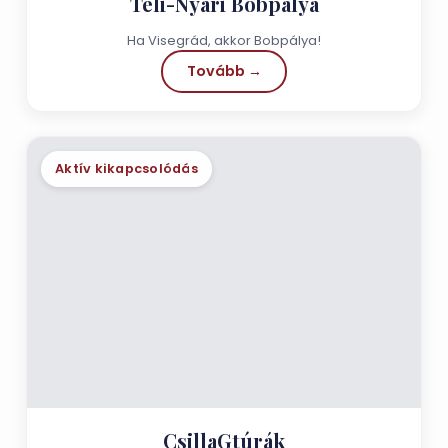
Téli-Nyári Bobpálya
Ha Visegrád, akkor Bobpálya!
Tovább →
Aktív kikapcsolódás
CsillaGtúrák