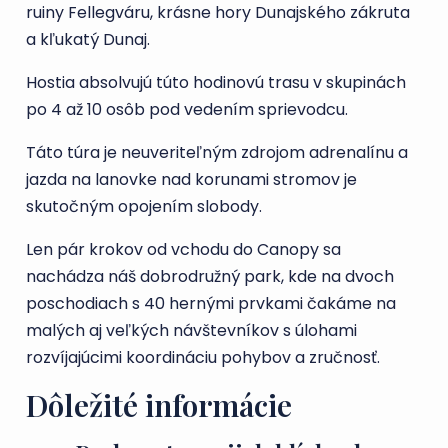
ruiny Fellegváru, krásne hory Dunajského zákruta
a kľukatý Dunaj.
Hostia absolvujú túto hodinovú trasu v skupinách
po 4 až 10 osôb pod vedením sprievodcu.
Táto túra je neuveriteľným zdrojom adrenalínu a
jazda na lanovke nad korunami stromov je
skutočným opojením slobody.
Len pár krokov od vchodu do Canopy sa
nachádza náš dobrodružný park, kde na dvoch
poschodiach s 40 hernými prvkami čakáme na
malých aj veľkých návštevníkov s úlohami
rozvíjajúcimi koordináciu pohybov a zručnosť.
Dôležité informácie