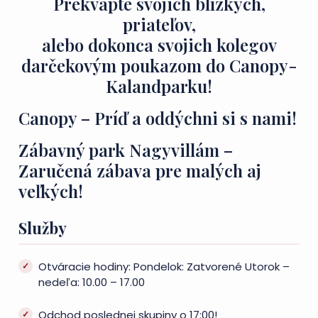
Prekvapte svojich blízkych,
priateľov,
alebo dokonca svojich kolegov
darčekovým poukazom do Canopy-
Kalandparku!
Canopy – Príď a oddýchni si s nami!
Zábavný park Nagyvillám –
Zaručená zábava pre malých aj
veľkých!
Služby
Otváracie hodiny: Pondelok: Zatvorené Utorok –
nedeľa: 10.00 – 17.00
Odchod poslednej skupiny o 17:00!