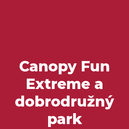
Domovská stránka
Miesta na návštevu
Chute a poklady
Canopy Fun
Extreme a
dobrodružný
park