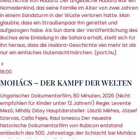
Geschichte von Hadara. Der angebliche Hadara war ein
Nomadenkind, das seine Familie im Alter von zwei Jahren
in einem Sandsturm in der Wüste verloren hatte. Man
glaubte, dass ein Straußenpaar ihn gerettet und
aufgezogen habe. Als Sun dank der Veröffentlichung des
Buches eine Einladung in die Sahara erhält, stellt sich für
ihn heraus, dass die Hadara-Geschichte viel mehr ist als
nur ein einfaches Gutenachtmärchen. (port.hu)
18:00
MOHÁCS – DER KAMPF DER WELTEN
Ungarischer Dokumentarfilm, 80 Minuten, 2026 (Nicht
empfohlen für Kinder unter 12 Jahren!) Regie: Levente
Mező, Mihály Diósy Hauptdarsteller: László Méhes, József
Szarvas, Csilla Fejes, Raul Ionescu Der neueste
historische Dokumentarfilm von Rubicon entstand
anlässlich des 500. Jahrestags der Schlacht bei Mohács