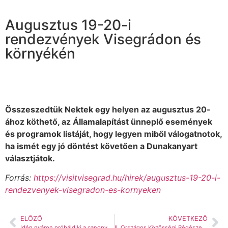
Augusztus 19-20-i
rendezvények Visegrádon és
környékén
Összeszedtük Nektek egy helyen az augusztus 20-
ához köthető, az Államalapítást ünneplő események
és programok listáját, hogy legyen miből válogatnotok,
ha ismét egy jó döntést követően a Dunakanyart
választjátok.
Forrás:
https://visitvisegrad.hu/hirek/augusztus-19-20-i-
rendezvenyek-visegradon-es-kornyeken
ELŐZŐ
KÖVETKEZŐ
Idén nyáron próbáld ki a canopyt Te is!
II. Országos Közösségi Régészeti Napok Visegrádon