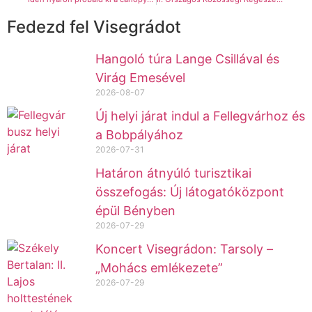
Fedezd fel Visegrádot
Hangoló túra Lange Csillával és
Virág Emesével
2026-08-07
Új helyi járat indul a Fellegvárhoz és
a Bobpályához
2026-07-31
Határon átnyúló turisztikai
összefogás: Új látogatóközpont
épül Bényben
2026-07-29
Koncert Visegrádon: Tarsoly –
„Mohács emlékezete”
2026-07-29