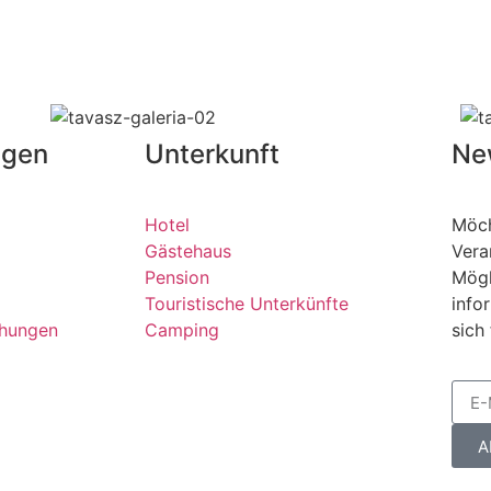
ngen
Unterkunft
Ne
Hotel
Möch
Gästehaus
Vera
Pension
Mögl
Touristische Unterkünfte
info
chungen
Camping
sich
A