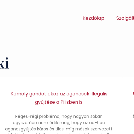
Kezdőlap
Szolgál
ki
Komoly gondot okoz az agancsok illegális
gyűjtése a Pilisben is
Réges-régi probléma, hogy nagyon sokan
egyszerűen nem értik meg, hogy az ad-hoc
agancsgyűjtés káros és tilos, míg mások szervezett