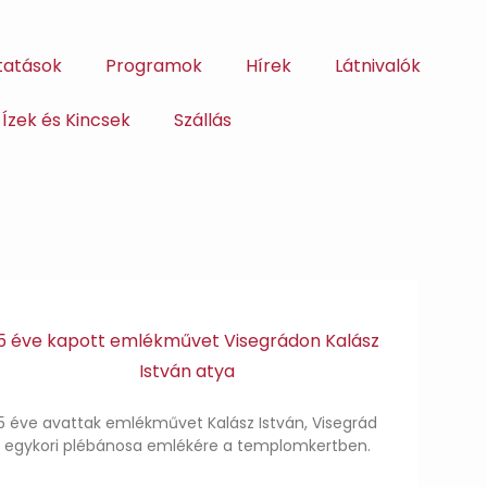
tatások
Programok
Hírek
Látnivalók
Ízek és Kincsek
Szállás
5 éve kapott emlékművet Visegrádon Kalász
István atya
5 éve avattak emlékművet Kalász István, Visegrád
egykori plébánosa emlékére a templomkertben.