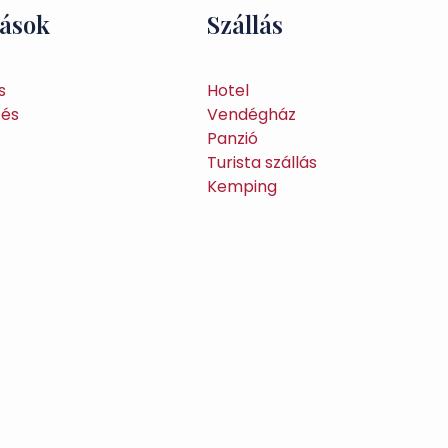
tások
Szállás
s
Hotel
tés
Vendégház
Panzió
Turista szállás
Kemping