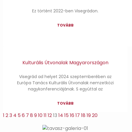
Ez történt 2022-ben Visegrádon.
TOVÁBB
Kulturális Útvonalak Magyarországon
Visegrád ad helyet 2024 szeptemberében az
Európa Tanács Kulturális Útvonalak nemzetközi
nagykonferenciájának. S egyúttal az
TOVÁBB
1
2
3
4
5
6
7
8
9
10
11
12
13
14
15
16
17
18
19
20