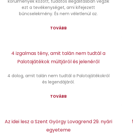
körülmények között, tudatos illegalitásban végzik
ezt a tevékenységet, ami kifejezett
bűncselekmény. És nem véletlenül az.
TOVÁBB
4 izgalmas tény, amit talán nem tudtál a
Palotajátékok múltjáról és jelenéről
4 dolog, amit talán nem tudtál a Palotajátékokról
és legendájáról.
TOVÁBB
Az idei lesz a Szent György Lovagrend 29. nyári
egyeteme