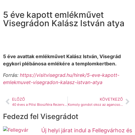
5 éve kapott emlékművet
Visegrádon Kalász István atya
5 éve avattak emlékművet Kalász István, Visegrád
egykori plébánosa emlékére a templomkertben.
Forrás:
https://visitvisegrad.hu/hirek/5-eve-kapott-
emlekmuvet-visegradon-kalasz-istvan-atya
ELŐZŐ
KÖVETKEZŐ
40 éves a Pilisi Bioszféra Rezervátum
Komoly gondot okoz az agancsok illegális gyűjtése a Pilisben is
Fedezd fel Visegrádot
Új helyi járat indul a Fellegvárhoz és