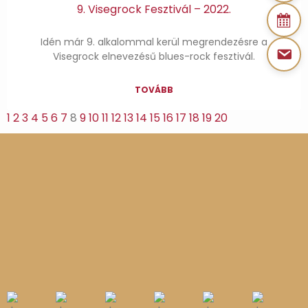
9. Visegrock Fesztivál – 2022.
Idén már 9. alkalommal kerül megrendezésre a
Visegrock elnevezésű blues-rock fesztivál.
TOVÁBB
1
2
3
4
5
6
7
8
9
10
11
12
13
14
15
16
17
18
19
20