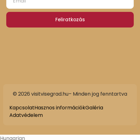
Feliratkozás
© 2026 visitvisegrad.hu– Minden jog fenntartva
Kapcsolat
Hasznos információk
Galéria
Adatvédelem
Hungarian