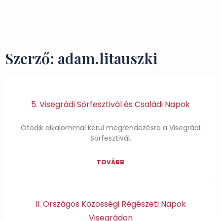
Ízek és Kincsek
Szerző:
adam.litauszki
5. Visegrádi Sörfesztivál és Családi Napok
Ötödik alkalommal kerül megrendezésre a Visegrádi
Sörfesztivál.
TOVÁBB
II. Országos Közösségi Régészeti Napok
Visegrádon