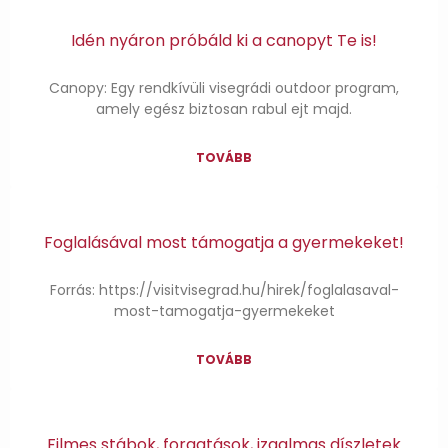
Idén nyáron próbáld ki a canopyt Te is!
Canopy: Egy rendkívüli visegrádi outdoor program,
amely egész biztosan rabul ejt majd.
TOVÁBB
Foglalásával most támogatja a gyermekeket!
Forrás: https://visitvisegrad.hu/hirek/foglalasaval-
most-tamogatja-gyermekeket
TOVÁBB
Filmes stábok, forgatások, izgalmas díszletek