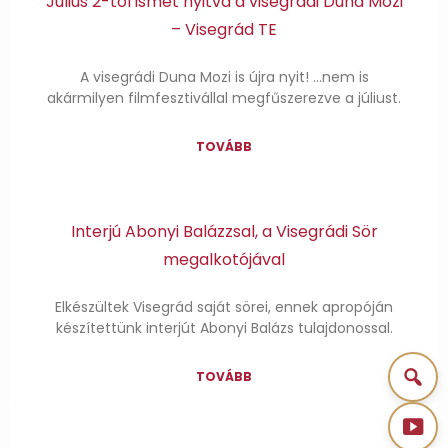
Július 2-tól ismét nyitva a visegrádi Duna Mozi
– Visegrád TE
A visegrádi Duna Mozi is újra nyit! …nem is
akármilyen filmfesztivállal megfűszerezve a júliust.
TOVÁBB
Interjú Abonyi Balázzsal, a Visegrádi Sör
megalkotójával
Elkészültek Visegrád saját sörei, ennek apropóján
készítettünk interjút Abonyi Balázs tulajdonossal.
TOVÁBB