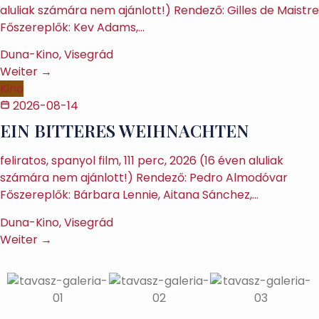
aluliak számára nem ajánlott!) Rendező: Gilles de Maistre
Főszereplők: Kev Adams,…
Duna-Kino, Visegrád
Weiter →
Kino
2026-08-14
EIN BITTERES WEIHNACHTEN
feliratos, spanyol film, 111 perc, 2026 (16 éven aluliak
számára nem ajánlott!) Rendező: Pedro Almodóvar
Főszereplők: Bárbara Lennie, Aitana Sánchez,…
Duna-Kino, Visegrád
Weiter →