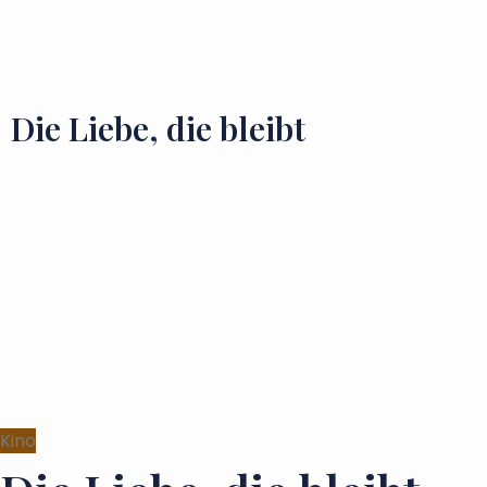
Zu besuchende Orte
Geschmäcker und Schätze
Die Liebe, die bleibt
Kino