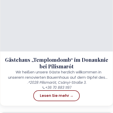
Gästehaus „Templomdomb“ im Donauknie
bei Pilismarót
Wir heißen unsere Gäste herzlich willkommen in
unserem renovierten Bauernhaus auf dem Gipfel des
Reformierten Hügels in Pilismarót, das einen herrlichen
📍
2028 Pilismarót, Csányi-Straße 3.
📞
+36 70 883 1197
Panoramablick bietet! Der malerischste Ort in
Pilismarót...
Lesen Sie mehr →