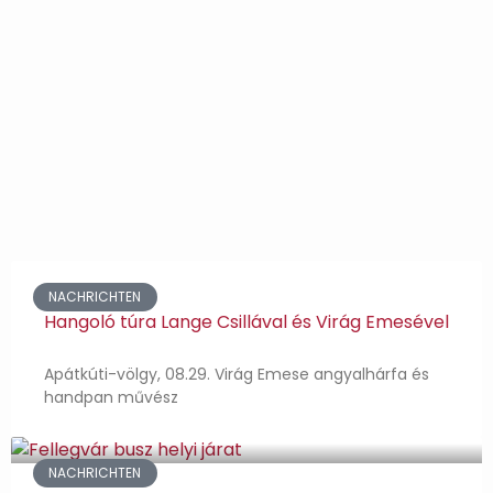
NACHRICHTEN
Hangoló túra Lange Csillával és Virág Emesével
Apátkúti-völgy, 08.29. Virág Emese angyalhárfa és
handpan művész
NACHRICHTEN