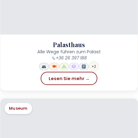
Palasthaus
Alle Wege führen zum Palast
📞
+36 26 397 188
👥
🍽️
🚴
🐶
🅿️
+2
Lesen Sie mehr →
Museum