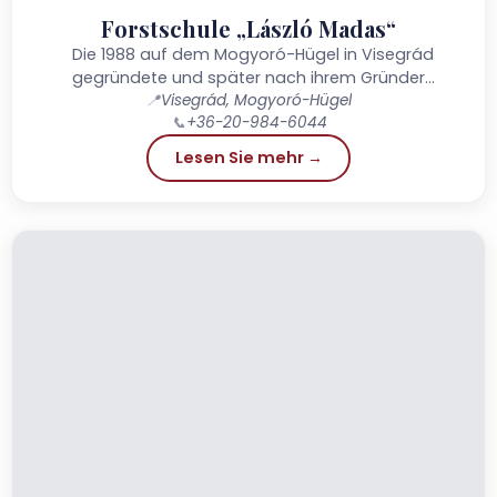
Forstschule „László Madas“
Die 1988 auf dem Mogyoró-Hügel in Visegrád
gegründete und später nach ihrem Gründer
benannte „László Madas Forstschule“ ist in Ungarn
📍
Visegrád, Mogyoró-Hügel
📞
+36-20-984-6044
und Europa...
Lesen Sie mehr →