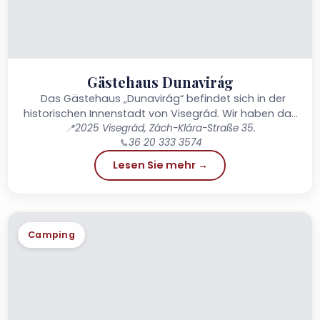
Gästehaus Dunavirág
Das Gästehaus „Dunavirág“ befindet sich in der
historischen Innenstadt von Visegrád. Wir haben das
Anwesen, das seit 180 Jahren im Besitz unserer
📍
2025 Visegrád, Zách-Klára-Straße 35.
📞
36 20 333 3574
Familie ist, renoviert...
Lesen Sie mehr →
Camping