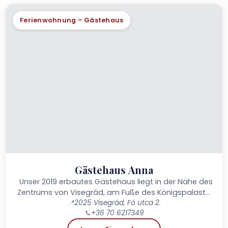
Ferienwohnung – Gästehaus
Gästehaus Anna
Unser 2019 erbautes Gästehaus liegt in der Nähe des
Zentrums von Visegrád, am Fuße des Königspalasts,
direkt am Ufer der Donau. Das alte Denkmal...
📍
2025 Visegrád, Fő utca 2.
📞
+36 70 6217349