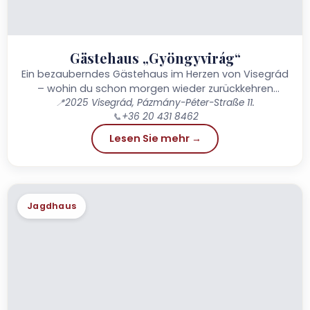
Gästehaus „Gyöngyvirág“
Ein bezauberndes Gästehaus im Herzen von Visegrád
– wohin du schon morgen wieder zurückkehren
📍
2025 Visegrád, Pázmány-Péter-Straße 11.
würdest!
📞
+36 20 431 8462
Lesen Sie mehr →
Jagdhaus