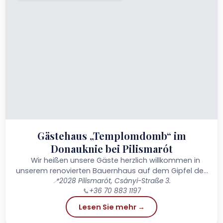
Gästehaus „Templomdomb“ im
Donauknie bei Pilismarót
Wir heißen unsere Gäste herzlich willkommen in
unserem renovierten Bauernhaus auf dem Gipfel des
Reformierten Hügels in Pilismarót, das einen herrlichen
📍
2028 Pilismarót, Csányi-Straße 3.
📞
+36 70 883 1197
Panoramablick bietet! Der malerischste Ort in
Pilismarót...
Lesen Sie mehr →