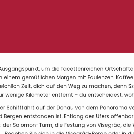
e Ausgangspunkt, um die facettenreichen Ortschaf
h einem gemütlichen Morgen mit Faulenzen, Kaffee
reichlich Zeit, dich auf den Weg zu machen, denn S
r wenige Kilometer entfernt – du entscheidest, woh
iner Schifffahrt auf der Donau von dem Panorama v
 Bergen entstanden ist. Entlang des Ufers offenbar
: der Salomon-Turm, die Festung von Visegrád, die
… Begeben Sie sich in die Visegrád-Berge oder in d