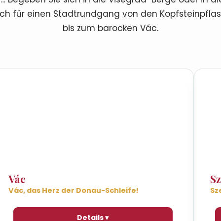
ich für einen Stadtrundgang von den Kopfsteinpfla
bis zum barocken Vác.
Vác
S
Vác, das Herz der Donau-Schleife!
Sz
Details ▾