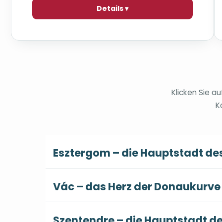
Details ▾
Klicken Sie a
K
Esztergom – die Hauptstadt d
Vác – das Herz der Donaukurve
Szentendre – die Hauptstadt de