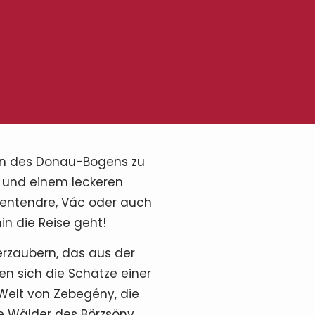
ten des Donau-Bogens zu
 und einem leckeren
zentendre, Vác oder auch
in die Reise geht!
erzaubern, das aus der
en sich die Schätze einer
 Welt von Zebegény, die
ie Wälder des Börzsöny,