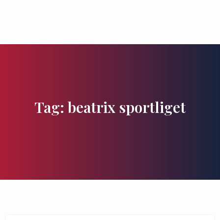
Zu besuchende Orte
Geschmäcker und Schätze
Tag: beatrix sportliget